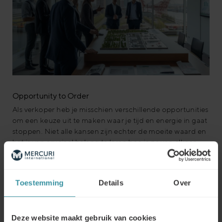
Opportunity to Order
Als verkoper heb je misschien verschillende opportunities
om een keuze uit te maken waar je tijd en energie in gaat
stoppen. Niet alle kansen zijn echter de moeite waard en
het is van cruciaal belang te leren hoe je ze van elkaar
kunt onderscheiden.
LEES VERDER
Toestemming
Details
Over
Deze website maakt gebruik van cookies