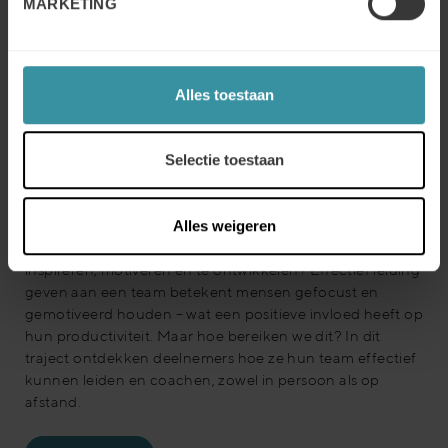
MARKETING
Alles toestaan
Selectie toestaan
Sales Leiderschap
Alles weigeren
Wil je als sales manager meer handvatten om je team te
inspireren, motiveren en te ontwikkelen? Effectief leiding
geven aan een team betekent mensen gefocust en
gemotiveerd houden – wat een positieve invloed heeft op
hun productiviteit. Maar hoe bereiken we dit? In dit
traject ontdekken deelnemers hoe ze hun team effectief
kunnen leiden en coachen, zowel in persoon als op
afstand.