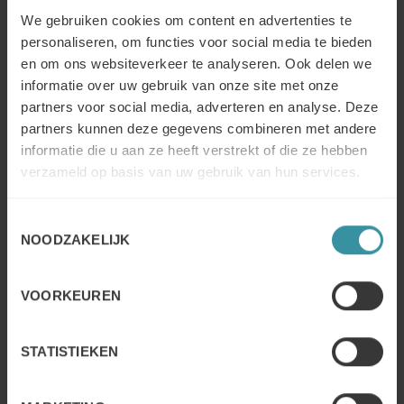
We gebruiken cookies om content en advertenties te
personaliseren, om functies voor social media te bieden
en om ons websiteverkeer te analyseren. Ook delen we
informatie over uw gebruik van onze site met onze
partners voor social media, adverteren en analyse. Deze
partners kunnen deze gegevens combineren met andere
informatie die u aan ze heeft verstrekt of die ze hebben
verzameld op basis van uw gebruik van hun services.
Verkoop binnendienst van Reactief naar Pro-actief
We zien in veel sales organisaties dat verkoop
binnendienst afdelingen meer verantwoordelijkheid
Toestemmingsselectie
NOODZAKELIJK
moeten gaan dragen voor het beheer van klanten en
prospects. Maar hoe kun je een verkoop binnendienst
afdeling helpen om deze transitie te maken waarbij er
VOORKEUREN
gewend is vooral reactief te werken?
LEES VERDER
STATISTIEKEN