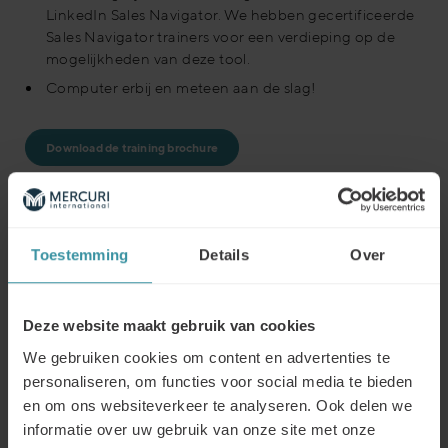
LinkedIn Sales Navigator. We hebben gecertificeerde
Sales Navigator trainers voor een verdieping op de
mogelijkheden van deze tool.
Computer erbij en meteen aan de slag!
Download de training brochure
Toestemming
Details
Over
Incompany op maat voor jouw
organisatie
Deze website maakt gebruik van cookies
Deze training kunnen we ook Incompany verzorgen
We gebruiken cookies om content en advertenties te
en hierbij zijn veel mogelijkheden. Graag hebben we
personaliseren, om functies voor social media te bieden
persoonlijk contact om de mogelijkheden met jou te
en om ons websiteverkeer te analyseren. Ook delen we
verkennen.
informatie over uw gebruik van onze site met onze