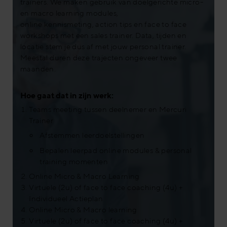
trainers. We maken gebruik van doelgerichte micro-
en macro learning modules,
online kennismeting, action tips en face to face
workshops met een sales trainer. Data, tijden en
locatie stem je dus af met jouw personal trainer.
Meestal duren deze trajecten ongeveer twee
maanden.
Hoe gaat dat in zijn werk:
Teams meeting tussen deelnemer en Mercuri
Trainer
Afstemmen leerdoelstellingen
Bepalen leerpad online modules & personal
training momenten
Online Micro & Macro Learning
Virtuele (2u) of face to face coaching (4u) +
Individueel Actieplan
Online Micro & Macro learning
Virtuele (2u) of face to face coaching (4u) +