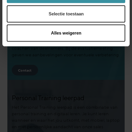
Na het training programma willen we samen zorgen
dat het geleerde ook in de praktijk zal worden
Selectie toestaan
gebracht. We betrekken hiervoor het management
al in de ontwikkelfase van het programma. Door
KPI’s af te spreken in de voorbereidingsfase, kunnen
Alles weigeren
we meten en evalueren of we doelstellingen hebben
behaald. Tussentijds begeleiden we managers bij het
coachen van deelnemers. Bij de evaluatiemeeting
geven we aanbevelingen voor eventuele verbetering.
Contact
Personal Training leerpad
Het Personal Training leerpad is een combinatie van
personal training en digitaal leren. Je kunt leren
wanneer en waar het jou uitkomt, met mobiel, laptop
en met persoonlijke aandacht van onze sales