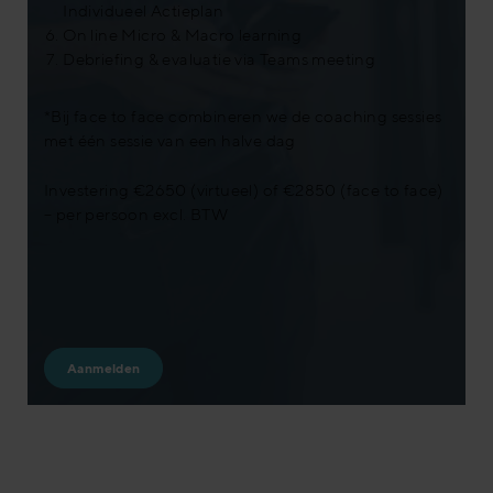
Individueel Actieplan
On line Micro & Macro learning
Debriefing & evaluatie via Teams meeting
*Bij face to face combineren we de coaching sessies
met één sessie van een halve dag
Investering €2650 (virtueel) of €2850 (face to face)
– per persoon excl. BTW
Aanmelden