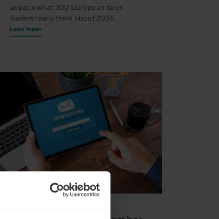
unpack what 300 European sales
leaders really think about 2026.
Lees meer