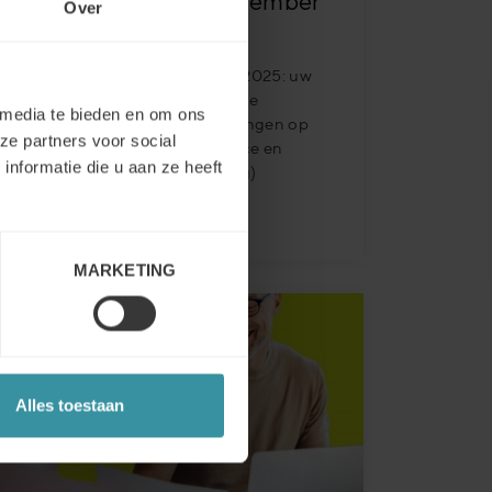
Mercuri Insights November
Over
2025
Mercuri Insights / November 2025: uw
nieuwsbrief van Mercuri met de
 media te bieden en om ons
nieuwste trends en ontwikkelingen op
ze partners voor social
het gebied van sales excellence en
nformatie die u aan ze heeft
verkoop (training & consulting)
Lees meer
MARKETING
Alles toestaan