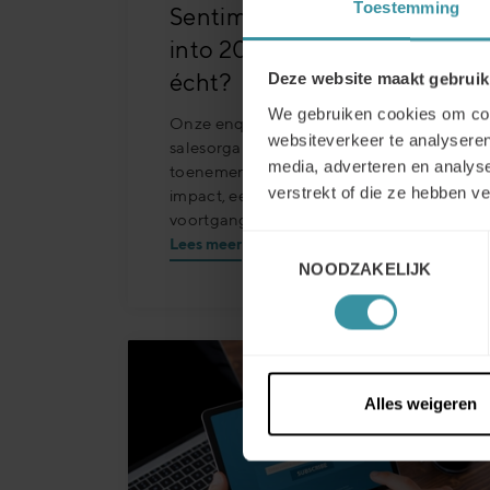
Toestemming
Sentiment 2026: „Sailing
into 2026“ – Wat drijft sales
écht?
Deze website maakt gebruik
We gebruiken cookies om cont
Onze enquête laat zien hoe
websiteverkeer te analyseren
salesorganisaties in Europa, onder
media, adverteren en analys
toenemende druk, zorgen voor snelle
verstrekt of die ze hebben v
impact, een duidelijke ROI en echte
voortgang in de uitvoering.
Toestemmingsselectie
Lees meer
NOODZAKELIJK
Alles weigeren