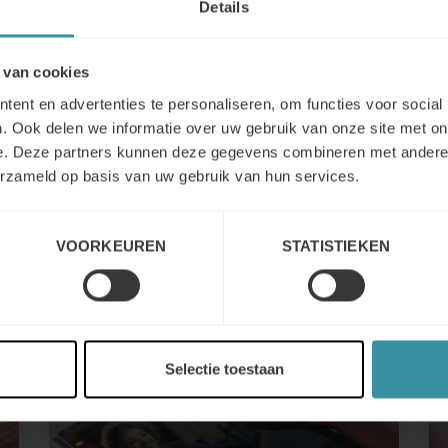
Podcast: “Good talk” ≠
Details
good sales!
 van cookies
Ever walked out of a client meeting
feeling great, but without a signed
ent en advertenties te personaliseren, om functies voor social
deal? That’s exactly what Claudia
. Ook delen we informatie over uw gebruik van onze site met on
Sperling and Senne Vanwetswinkel
e. Deze partners kunnen deze gegevens combineren met andere i
experienced
erzameld op basis van uw gebruik van hun services.
Lees meer
VOORKEUREN
STATISTIEKEN
Selectie toestaan