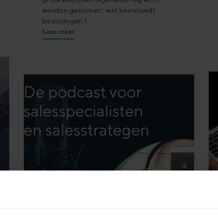
worden genomen: wat beïnvloedt
beslissingen?
Lees meer