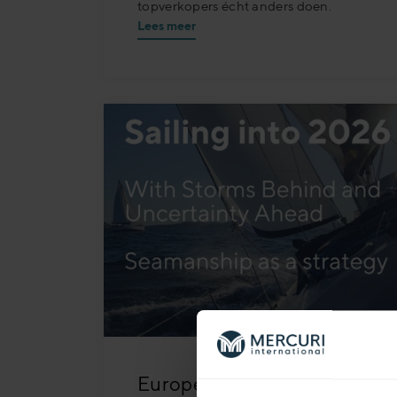
topverkopers écht anders doen.
Lees meer
European B2B Sales