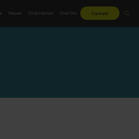
ie
Nieuws
Onze klanten
Over Ons
Contact
Onze klanten
Sales Training
Van obstakels naar mijlpalen – lees hoe onz
Of u nu digitale traini
oplossingen een verschil hebben gemaakt 
incompany training z
klanten.
vraag een innovatieve
Lees meer
Lees verder