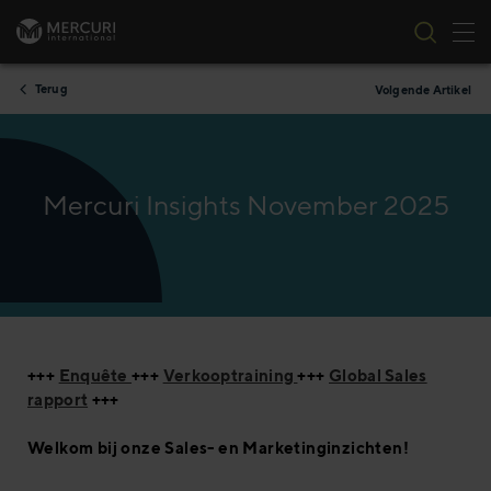
Nav
Ga naar inhoud
Terug
Volgende Artikel
Mercuri Insights November 2025
+++
Enquête
+++
Verkooptraining
+++
Global Sales
rapport
+++
Welkom bij onze Sales- en Marketinginzichten!