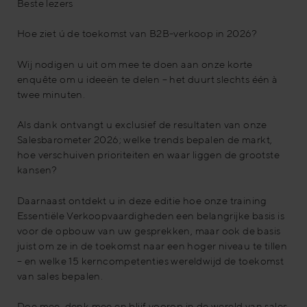
Beste lezers
Hoe ziet ú de toekomst van B2B-verkoop in 2026?
Wij nodigen u uit om mee te doen aan onze korte
enquête om u ideeën te delen – het duurt slechts één à
twee minuten.
Als dank ontvangt u exclusief de resultaten van onze
Salesbarometer 2026; welke trends bepalen de markt,
hoe verschuiven prioriteiten en waar liggen de grootste
kansen?
Daarnaast ontdekt u in deze editie hoe onze training
Essentiële Verkoopvaardigheden een belangrijke basis is
voor de opbouw van uw gesprekken, maar ook de basis
juist om ze in de toekomst naar een hoger niveau te tillen
– en welke 15 kerncompetenties wereldwijd de toekomst
van sales bepalen.
Doe mee, denk mee en blijf voorop in de wereld van sales.