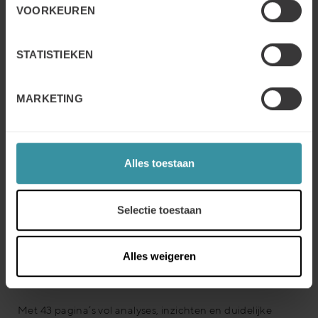
VOORKEUREN
STATISTIEKEN
MARKETING
Alles toestaan
Selectie toestaan
15 kernverkoopcompeties in opkomst
Eerder dit jaar publiceerden we ons rapport “The Future
Alles weigeren
State of Sales Skills 2025”, gebaseerd op inzichten van
600 salesprofessionals wereldwijd.
Met 43 pagina’s vol analyses, inzichten en duidelijke