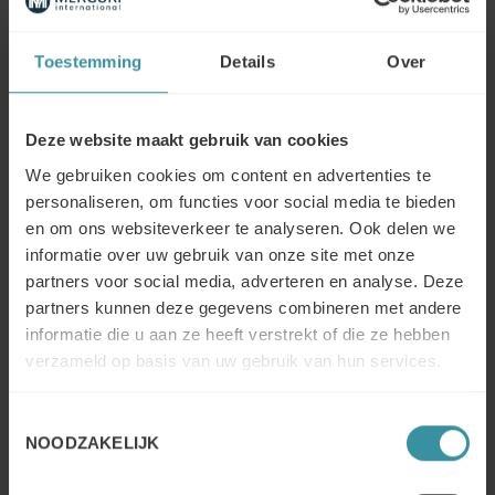
Toestemming
Details
Over
Training Essentiele
Verkoopvaardigheden
Deze website maakt gebruik van cookies
Wilt u uw verkoopgesprekken effectief voeren en meer
We gebruiken cookies om content en advertenties te
deals sluiten?
personaliseren, om functies voor social media te bieden
en om ons websiteverkeer te analyseren. Ook delen we
De training “Essentiële Verkoopvaardigheden” van
informatie over uw gebruik van onze site met onze
Mercuri International geeft uw inzicht in een correcte
partners voor social media, adverteren en analyse. Deze
opbouw van een gesprek, krijgt u een gespreksstructuur
partners kunnen deze gegevens combineren met andere
aangereikt, leert u de juiste vragen stellen, behoeften
informatie die u aan ze heeft verstrekt of die ze hebben
herkennen en passende aanbiedingen doen.
verzameld op basis van uw gebruik van hun services.
Word spelenderwijs zekerder in B2B-verkoop – investeer
een paar dagen voor duurzaam resultaat!
Toestemmingsselectie
NOODZAKELIJK
Lees meer