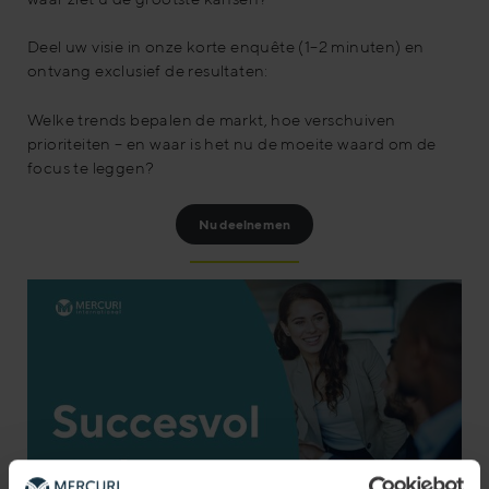
Deel uw visie in onze korte enquête (1–2 minuten) en
ontvang exclusief de resultaten:
Welke trends bepalen de markt, hoe verschuiven
prioriteiten – en waar is het nu de moeite waard om de
focus te leggen?
Nu deelnemen