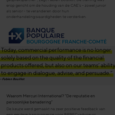
erop gericht om de houding van de CAE’s – zowel junior
als senior – te veranderen door hun
onderhandelingsvaardigheden te versterken.
Today, commercial performance is no longer
solely based on the quality of the financial
products offered, but also on our teams’ abilit
to engage in dialogue, advise, and persuade.”
Fabien Bouillot
Waarom Mercuri International? “De reputatie en
persoonlijke benadering”
De keuze werd gemaakt na zeer positieve feedback van
een eerdere trainingssessie voor BPBFC-adviseurs.