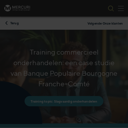
Nav
Ga naar inhoud
Terug
Volgende Onze klanten
Training commercieel
onderhandelen: een case studie
van Banque Populaire Bourgogne
Franche-Comté
Training topic: Slagvaardig onderhandelen