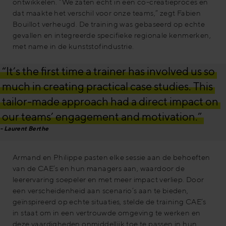
ontwikkelen. “We zaten echt in een co-creatieproces en
dat maakte het verschil voor onze teams,” zegt Fabien
Bouillot verheugd. De training was gebaseerd op echte
gevallen en integreerde specifieke regionale kenmerken,
met name in de kunststofindustrie.
“It’s the first time a trainer has involved us so
much in creating practical case studies. This
tailor-made approach had a direct impact on
our teams’ engagement and motivation.”
Laurent Berthe
Armand en Philippe pasten elke sessie aan de behoeften
van de CAE’s en hun managers aan, waardoor de
leerervaring soepeler en met meer impact verliep. Door
een verscheidenheid aan scenario’s aan te bieden,
geïnspireerd op echte situaties, stelde de training CAE’s
in staat om in een vertrouwde omgeving te werken en
deze vaardigheden onmiddellijk toe te passen in hun