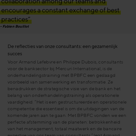
collaboration among our teams and
encourages a constant exchange of best
practices”
Fabien Bouillot
De reflecties van onze consultants: een gezamenlijk
succes
Voor Armand Lefebvre en Philippe Dubois, consultants
voor de banksector bij Mercuri International, is de
onderhandelingstraining met BPBFC een geslaagd
voorbeeld van samenwerking en transformatie. Ze
benadrukken de strategische visie van de bank en het
belang van onderhandelingstraining als operationele
vaardigheid. “Het is een gestructureerde en operationele
competentie die essentieel is om de uitdagingen van de
komende jaren aan te gaan. Met BPBFC vonden we een
perfecte afstemming van de planeten: betrokkenheid
van het management, totaal maatwerk en de bancaire
expertise van ons team van consultants,” legt Armand