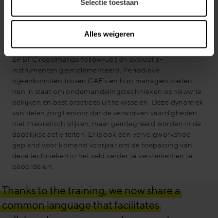
Selectie toestaan
Langdurige training om de impact binnen BPBFC te
Alles weigeren
maximaliseren
Om de behaalde resultaten te consolideren, heeft
BPBFC regelmatige follow-ups en evaluatie-
instrumenten geïmplementeerd. Periodieke
bijeenkomsten tussen CAE’s en hun managers stellen
hen in staat om onderhandelingstechnieken opnieuw te
bekijken en best practices uit te wisselen. Deze dynamiek
van delen zorgt ervoor dat de verworven vaardigheden
niet theoretisch blijven, maar geïntegreerd worden in de
dagelijkse activiteiten. Er is ook een vervolgworkshop
gepland voor komend voorjaar om de toepassing van
deze technieken in het veld verder te versterken en te
beoordelen.
Thanks to the training, we now share a
common language that facilitates