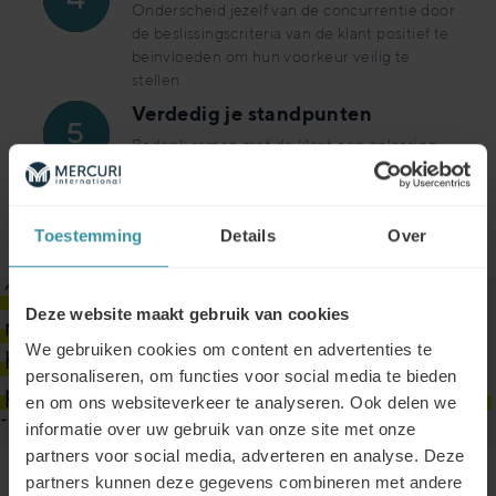
Onderscheid jezelf van de concurrentie door
de beslissingscriteria van de klant positief te
beïnvloeden om hun voorkeur veilig te
stellen.
Verdedig je standpunten
Bedenk samen met de klant een oplossing
terwijl je je waarde benadrukt,
onderhandelen vermijdt en concessies inruilt
voor voordelen.
Toestemming
Details
Over
“Our CAEs are now able to argue and
Deze website maakt gebruik van cookies
negotiate with greater credibility. They
We gebruiken cookies om content en advertenties te
highlight verifiable facts to support their
personaliseren, om functies voor social media te bieden
proposals, which reinforces our clients’ trust.”
en om ons websiteverkeer te analyseren. Ook delen we
Fabien Bouillot
informatie over uw gebruik van onze site met onze
partners voor social media, adverteren en analyse. Deze
partners kunnen deze gegevens combineren met andere
Tastbare resultaten: van individueel vertrouwen tot