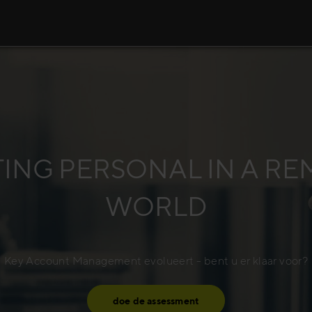
ING PERSONAL IN A R
WORLD
Key Account Management evolueert - bent u er klaar voor?
doe de assessment