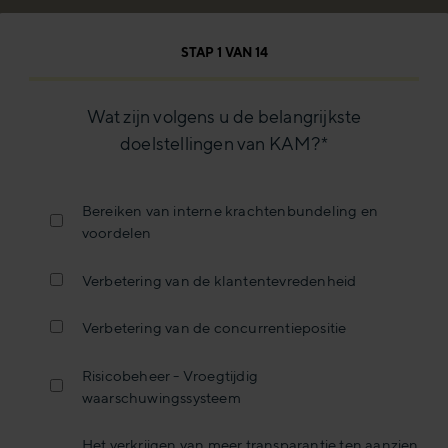
STAP
1
VAN
14
Wat zijn volgens u de belangrijkste
doelstellingen van KAM?
*
Bereiken van interne krachtenbundeling en
voordelen
Verbetering van de klantentevredenheid
Verbetering van de concurrentiepositie
Risicobeheer - Vroegtijdig
waarschuwingssysteem
Het verkrijgen van meer transparantie ten aanzien