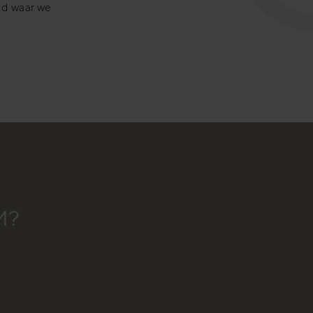
ld waar we
M?