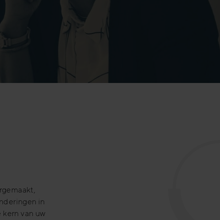
orgemaakt,
nderingen in
e kern van uw