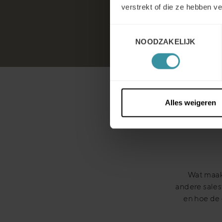
verstrekt of die ze hebben v
Toestemmingsselectie
NOODZAKELIJK
Alles weigeren
Wat maak
andere sales
en hoe de 