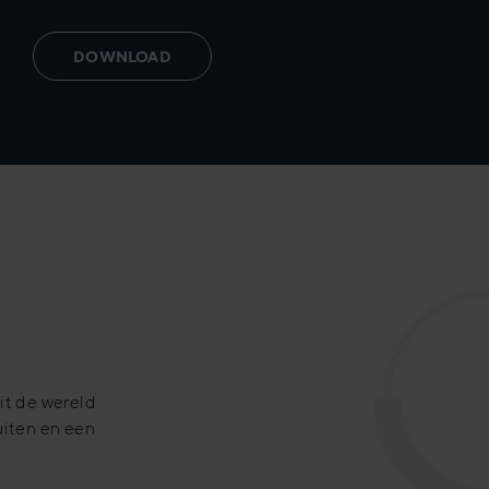
DOWNLOAD
it de wereld
uiten en een