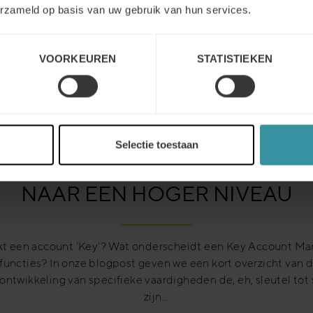
erzameld op basis van uw gebruik van hun services.
VOORKEUREN
STATISTIEKEN
Selectie toestaan
NAAR EEN HOGER NIVEAU
t een account 'Key'? Wat onderscheidt een Key Account Ma
functies? In onze blogpost geven we een kort overzicht van d
ontwikkeling van specifieke vaardigheden de, eh, sleutel tot
zijn...