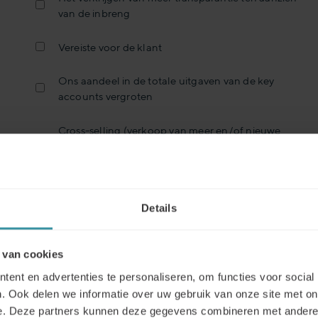
van de inbreng
Vereiste voor de klant
Ons aandeel in de totale uitgaven van de key
accounts vergroten
Cross-selling (verkoop van meer en/of nieuwe
producten aan dezelfde of andere onderdelen
van de klantenorganisatie)
Reactie op toegenomen professionaliteit aan de
Details
inkoopzijde
Anders
 van cookies
ent en advertenties te personaliseren, om functies voor social
. Ook delen we informatie over uw gebruik van onze site met on
e. Deze partners kunnen deze gegevens combineren met andere i