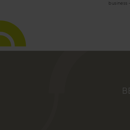
business 
B