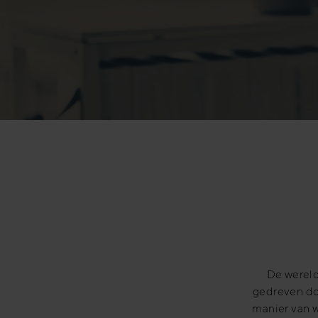
De wereld
gedreven do
manier van w