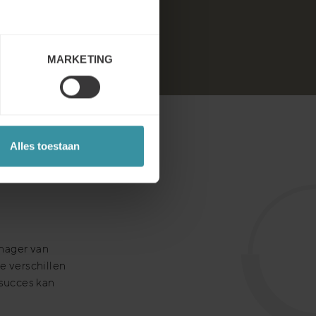
MARKETING
Alles toestaan
nager van
e verschillen
 succes kan