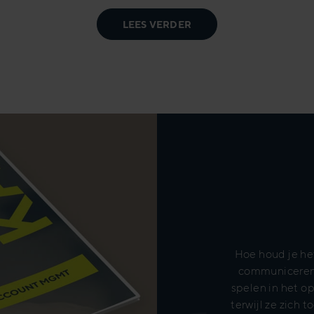
LEES VERDER
Hoe houd je het
communiceren?
spelen in het o
terwijl ze zich 