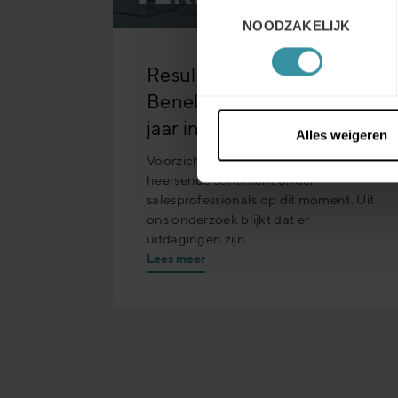
Toestemmingsselectie
NOODZAKELIJK
Resultaten Quick Survey
Benelux 2025 – Een nieuw
jaar in onrustige tijden
Alles weigeren
Voorzichtig optimistisch. Dat is het
heersende sentiment onder
salesprofessionals op dit moment. Uit
ons onderzoek blijkt dat er
uitdagingen zijn
Lees meer