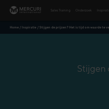
Ga naar inhoud
Sales Training
Onderzoek
Inspirat
Home
/
Inspiratie
/
Stijgen de prijzen? Het is tijd om waarde te 
Sales Training
Personal Training voor verkopers
Training Topics
Digital Learning Center
Stijgen 
AI – Alles wat je moet weten
Agrarischesector