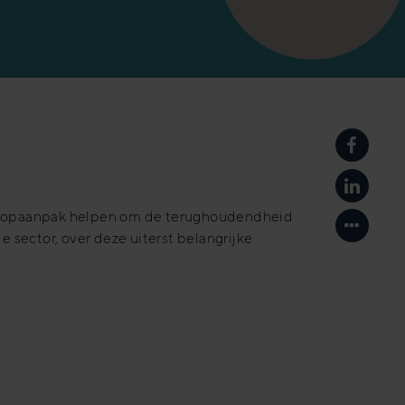
Delen o
Delen o
verkoopaanpak helpen om de terughoudendheid
Toon an
 sector, over deze uiterst belangrijke