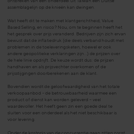
ontbreken van één onderdeel uit Taiwan een Duitse
assemblagelijn op de knieën kan dwingen.
Wat heeft dit te maken met klantgerichtheid, Value
Based Selling, en risico? Nou, om te beginnen heeft het
het gesprek over prijs veranderd. Bedrijven zijn zich ervan
bewust dat de inflatiedruk (die deels verband houdt met
problemen in de toeleveringsketen, hoewel er ook
andere geopolitieke verklaringen zijn…) de prijzen over
de hele linie opdrijft. De keuze wordt dus: de prijzen
handhaven en als prijsvechter overkomen of de
prijsstijgingen doorberekenen aan de klant.
Bovendien wordt de geloofwaardigheid van het totale
verkoopaanbod – de betrouwbaarheid waarmee een
product of dienst kan worden geleverd – veel
waardevoller. Het heeft geen zin een goede deal te
sluiten voor een onderdeel als het niet beschikbaar is
voor levering.
Onder de kostprijs van de concurrentie gaan zitten zorgt