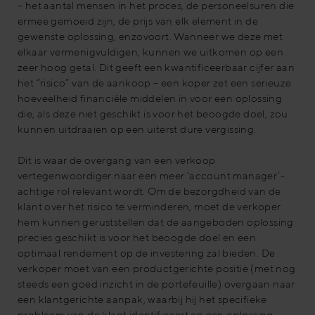
– het aantal mensen in het proces, de personeelsuren die
ermee gemoeid zijn, de prijs van elk element in de
gewenste oplossing, enzovoort. Wanneer we deze met
elkaar vermenigvuldigen, kunnen we uitkomen op een
zeer hoog getal. Dit geeft een kwantificeerbaar cijfer aan
het “risico” van de aankoop – een koper zet een serieuze
hoeveelheid financiële middelen in voor een oplossing
die, als deze niet geschikt is voor het beoogde doel, zou
kunnen uitdraaien op een uiterst dure vergissing.
Dit is waar de overgang van een verkoop
vertegenwoordiger naar een meer ‘account manager’-
achtige rol relevant wordt. Om de bezorgdheid van de
klant over het risico te verminderen, moet de verkoper
hem kunnen geruststellen dat de aangeboden oplossing
precies geschikt is voor het beoogde doel en een
optimaal rendement op de investering zal bieden. De
verkoper moet van een productgerichte positie (met nog
steeds een goed inzicht in de portefeuille) overgaan naar
een klantgerichte aanpak, waarbij hij het specifieke
probleem van de klant identificeert en een oplossing