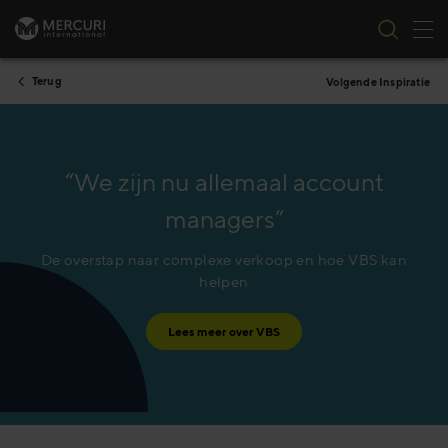
Nav
Ga naar inhoud
Terug
Volgende Inspiratie
“We zijn nu allemaal account
managers”
De overstap naar complexe verkoop en hoe VBS kan
helpen
Lees meer over VBS