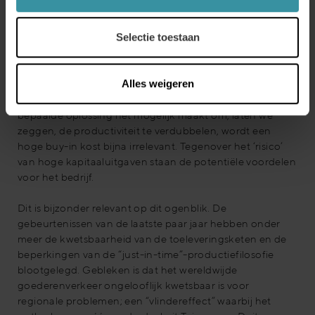
Een interessante manier om over waarde na te denken is
in de context van risico. In veel opzichten houdt waarde
Selectie toestaan
rechtstreeks verband met risico – hoe groter de
aantoonbare waarde van een bepaald product of een
bepaalde dienst, hoe aanvaardbaarder het risico wordt.
Alles weigeren
Of beter gezegd, we verminderen het belang van de prijs
in elk gesprek – als we kunnen aantonen dat een
bepaalde oplossing het mogelijk maakt om, laten we
zeggen, de productiviteit te verdubbelen, wordt een
hoge buy-in kost bijna irrelevant. Tegenover het ‘risico’
van hoge kapitaaluitgaven staan de potentiële voordelen
voor het bedrijf.
Dit is bijzonder relevant op dit ogenblik. De
gebeurtenissen van de laatste paar jaar hebben onder
meer de kwetsbaarheid van de toeleveringsketen en de
beperkingen van de “just-in-time”-productiefilosofie
blootgelegd. Gebleken is dat het wereldwijde
goederenverkeer ongelooflijk kwetsbaar is voor
regionale problemen; een “vlindereffect” waarbij het