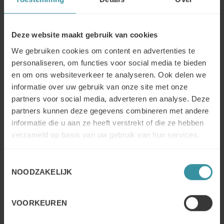
de ogen van de klant tot stand te brengen:
75% van de respondenten zei: “Wees proactief en
Deze website maakt gebruik van cookies
luister naar de klant”.
We gebruiken cookies om content en advertenties te
personaliseren, om functies voor social media te bieden
66% van de respondenten zei: “De klant opvoeden,
en om ons websiteverkeer te analyseren. Ook delen we
inspireren en uitdagen om te veranderen”.
informatie over uw gebruik van onze site met onze
partners voor social media, adverteren en analyse. Deze
65% van de respondenten zei: “Toon diepgaand
partners kunnen deze gegevens combineren met andere
inzicht in de sector van de klant”.
informatie die u aan ze heeft verstrekt of die ze hebben
verzameld op basis van uw gebruik van hun services.
64% van de respondenten zei: “Creëer unieke
oplossingen voor klanten”.
Toestemmingsselectie
NOODZAKELIJK
Het is duidelijk dat verkoop steeds meer
klantwaardegericht wordt. Verkopersgerichte
organisaties bouwen geen vertrouwen op. Klantgerichte
VOORKEUREN
organisaties wel. En als je vertrouwen opbouwt, neemt de
verkoop toe.