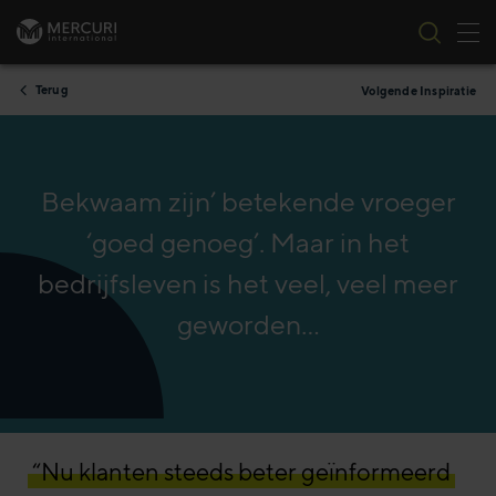
Nav
Ga naar inhoud
Terug
Volgende Inspiratie
Bekwaam zijn’ betekende vroeger
‘goed genoeg’. Maar in het
bedrijfsleven is het veel, veel meer
geworden…
“Nu klanten steeds beter geïnformeerd