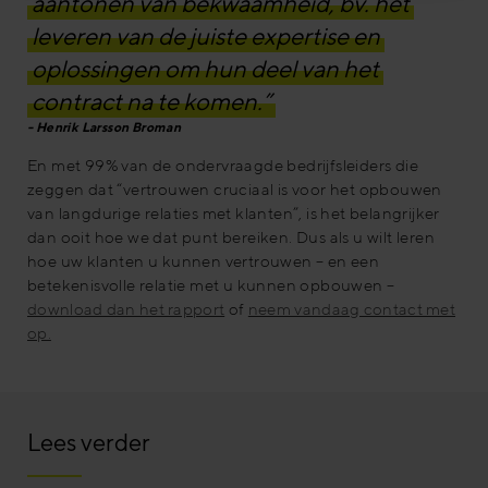
aantonen van bekwaamheid, bv. het
leveren van de juiste expertise en
oplossingen om hun deel van het
contract na te komen.”
Henrik Larsson Broman
En met 99% van de ondervraagde bedrijfsleiders die
zeggen dat “vertrouwen cruciaal is voor het opbouwen
van langdurige relaties met klanten”, is het belangrijker
dan ooit hoe we dat punt bereiken. Dus als u wilt leren
hoe uw klanten u kunnen vertrouwen – en een
betekenisvolle relatie met u kunnen opbouwen –
download dan het rapport
of
neem vandaag contact met
op.
Lees verder