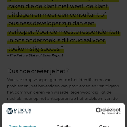
zaken die de klant niet weet, de klant
uitdagen en meer een consultant of
business developer zijn dan een
verkoper. Voor de meeste respondenten
in ons onderzoek is dit cruciaal voor
toekomstig succes.”
The Future State of Sales Report
Dus hoe creëer je het?
Was verkoop vroeger gericht op het identificeren van
problemen, het bevestigen van problemen en vervolgens
het communiceren van waarde, tegenwoordig ligt de
nadruk meer op het anticiperen op het probleem van de
klant en het creëren van waarde (naast het product)
door interactie met de klant. Uit ons onderzoek hebben
wij 4 belangrijke bouwstenen geïdentificeerd die van
cruciaal belang zijn om dit gevoel van bekwaamheid in
Toestemming
Details
Over