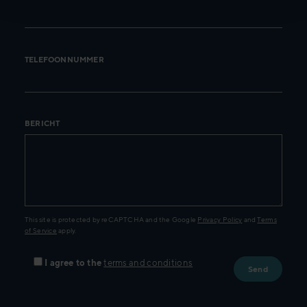
TELEFOONNUMMER
BERICHT
This site is protected by reCAPTCHA and the Google
Privacy Policy
and
Terms
of Service
apply.
I agree to the
terms and conditions