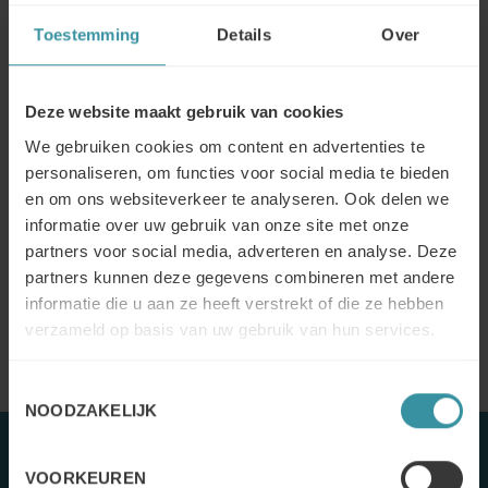
1
Toestemming
Details
Over
Weet hoe u de prijsverhoging met vertrouwen
en met kalmte kunt aankondigen, zonder in
de val van het rechtvaardigen te lopen
Deze website maakt gebruik van cookies
2
We gebruiken cookies om content en advertenties te
Weet hoe om te gaan met weerstanden van
personaliseren, om functies voor social media te bieden
klanten (van teleurstelling tot discussie en
en om ons websiteverkeer te analyseren. Ook delen we
onbegrip)
informatie over uw gebruik van onze site met onze
partners voor social media, adverteren en analyse. Deze
3
partners kunnen deze gegevens combineren met andere
Weet hoe u professioneel kunt
informatie die u aan ze heeft verstrekt of die ze hebben
onderhandelen (als er speelruimte is) en een
verzameld op basis van uw gebruik van hun services.
tegenprestatie kunt krijgen.
Toestemmingsselectie
NOODZAKELIJK
Neem contact met ons op
VOORKEUREN