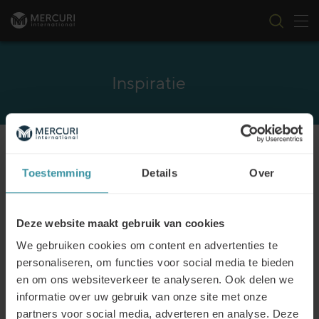
Nav
Ga naar inhoud
Inspiratie
CATEGORIE
FILTER
Toestemming
Details
Over
Deze website maakt gebruik van cookies
Gamification – Dingen die tot nu toe
We gebruiken cookies om content en advertenties te
vervelend waren, worden plezieriger!
personaliseren, om functies voor social media te bieden
Lees meer
en om ons websiteverkeer te analyseren. Ook delen we
informatie over uw gebruik van onze site met onze
partners voor social media, adverteren en analyse. Deze