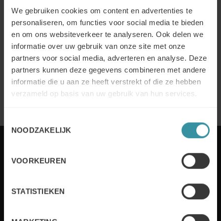
De revolutie in de verkoop: 5 essentíele
We gebruiken cookies om content en advertenties te
vaardighede om the floreren in 2025
personaliseren, om functies voor social media te bieden
Lees meer
en om ons websiteverkeer te analyseren. Ook delen we
informatie over uw gebruik van onze site met onze
partners voor social media, adverteren en analyse. Deze
Mercuri International wins Gold and
partners kunnen deze gegevens combineren met andere
Silver at 2025 Brandon Hall Group HCM
informatie die u aan ze heeft verstrekt of die ze hebben
Excellence Awards
verzameld op basis van uw gebruik van hun services.
Lees meer
Toestemmingsselectie
NOODZAKELIJK
VOORKEUREN
Elk jaar stelt Mercuri International bedrijven in meer
dan 50 landen in staat om sales excellence te
STATISTIEKEN
behalen. Wij bedienen onze klanten zowel lokaal als
wereldwijd met op maat gemaakte oplossingen en