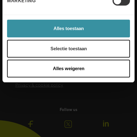
MARKETING
industrie-expertise. De verschillende bewezen
verkooptechnieken en -methodieken zullen helpen
om de verkoopprestaties te verbeteren.
Lees meer
Alles toestaan
Selectie toestaan
Useful links
Alles weigeren
Sustainability
Board of Directors
Privacy & cookie policy
Follow us