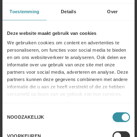
Consultancy
– How did we work together to build the
solutions.
Toestemming
Details
Over
Training
– What did the training include.
Implementation
– How was the program implemented.
Consolidation
– How was the program consolidated.
Deze website maakt gebruik van cookies
Results
– The financial results HP has measured from the
We gebruiken cookies om content en advertenties te
program
personaliseren, om functies voor social media te bieden
Advice to Others
– What advice HP gives to others who
have a similar situation.
en om ons websiteverkeer te analyseren. Ook delen we
Outcomes for the Business
– what has been the effect on
informatie over uw gebruik van onze site met onze
the business.
partners voor social media, adverteren en analyse. Deze
Outcomes for the People
– what has been the effect on
partners kunnen deze gegevens combineren met andere
the people.
informatie die u aan ze heeft verstrekt of die ze hebben
verzameld op basis van uw gebruik van hun services.
E-mail: mercuri@mercuri.nl
Toestemmingsselectie
Tel: +31 88 63728 74
NOODZAKELIJK
Contact
VOORKEUREN