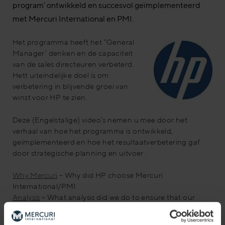
program’ ontwikkeld en succesvol geïmplementeerd
met Mercuri International en PMI.
Het programma heeft het “General
Manager’ denken en de capaciteit
van de sales directeuren verbeterd.
Hett uiteindelijke doel is om
verbetering in blijvende groei van
winst voor HP te zien.
Deze (Engelstalige) video’s nemen u mee door het
verhaal van hoe het programma is ontwikkeld,
geïmplementeerd en hoe het resultaatverbetering gaf
door strategische planning en uitvoer :
Why Mercuri
– Why did HP choose Mercuri
International/PMI.
Analysis
– What analysis did we do to ensure that our
solution focussed on the issues that would make the
most difference to HP.