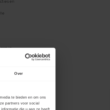
cties en
lle
een in-
Het
j meer
rvice
ect,
Over
jde
eeft het
van de
i
 media te bieden en om ons
ze partners voor social
nformatie die u aan ze heeft