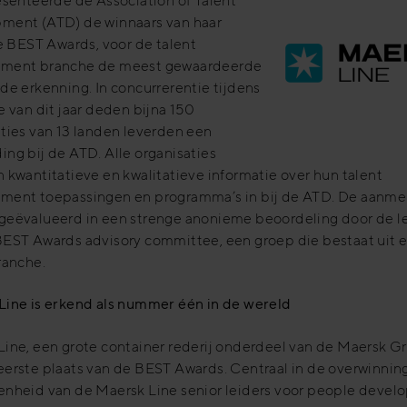
esenteerde de Association of Talent
ment (ATD) de winnaars van haar
se BEST Awards, voor de talent
ment branche de meest gewaardeerde
de erkenning. In concurrerentie tijdens
e van dit jaar deden bijna 150
ties van 13 landen leverden een
ng bij de ATD. Alle organisaties
 kwantitatieve en kwalitatieve informatie over hun talent
ment toepassingen en programma’s in bij de ATD. De aanme
geëvalueerd in een strenge anonieme beoordeling door de 
BEST Awards advisory committee, een groep die bestaat uit 
ranche.
Line is
erkend
als nummer één in de wereld
Line, een grote container rederij onderdeel van de Maersk G
eerste plaats van de BEST Awards. Centraal in de overwinnin
enheid van de Maersk Line senior leiders voor people deve