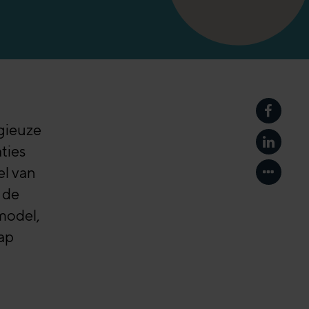
Delen o
gieuze
Delen o
ties
el van
Toon an
 de
model,
ap