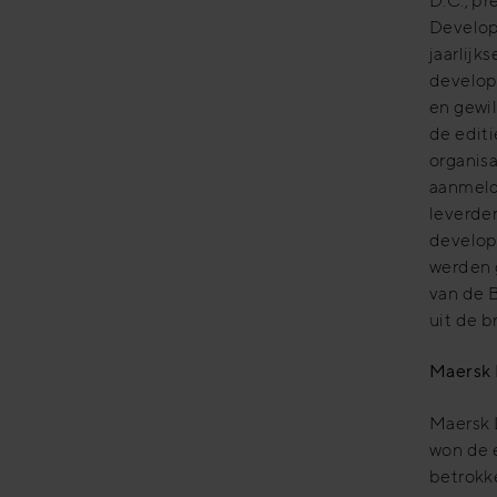
D.C., pr
Develop
jaarlijk
develop
en gewil
de editi
organisa
aanmeldi
leverden
develop
werden 
van de 
uit de b
Maersk 
Maersk 
won de 
betrokk