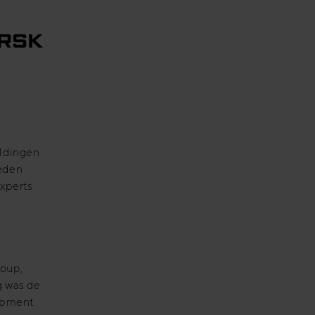
ldingen
leden
experts
roup,
g was de
lopment