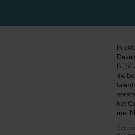
Productiesector
Banksector
In okt
Devel
BEST A
die b
talent
eerst
het C
met Me
Geduren