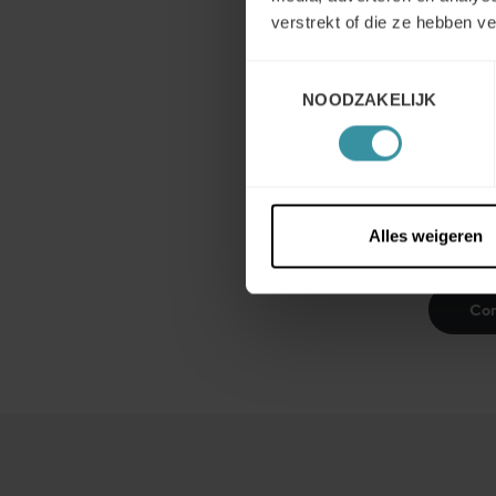
“Wat ik 
verstrekt of die ze hebben v
mogelij
werden. 
Toestemmingsselectie
BEST aw
NOODZAKELIJK
het niet
Findley.
Alles weigeren
Con