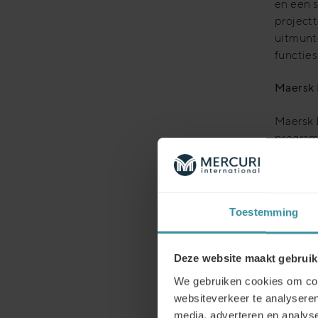
en een 
projectt
uitmunte
functies
Maersk 
Maersk 
program
house l
CARE PR
dan 400
medewer
Toestemming
maar de 
hoofd v
succes 
Deze website maakt gebruik
customer
We gebruiken cookies om cont
Internat
websiteverkeer te analyseren
media, adverteren en analys