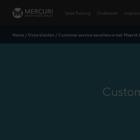
Ga naar inhoud
Sales Training
Onderzoek
Inspirat
Home
/
Onze klanten
/
Customer service excellence met Maersk 
Sales Training
Personal Training voor verkopers
Training Topics
Digital Learning Center
AI – Alles wat je moet weten
Custom
Agrarischesector