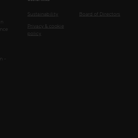
Sustainability
Board of Directors
in
Privacy & cookie
ence
policy
l
n -