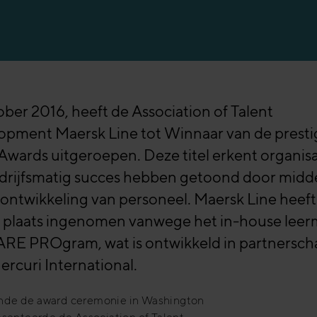
ober 2016, heeft de Association of Talent
opment Maersk Line tot Winnaar van de presti
wards uitgeroepen. Deze titel erkent organisa
edrijfsmatig succes hebben getoond door midd
 ontwikkeling van personeel. Maersk Line heeft
e plaats ingenomen vanwege het in-house leer
ARE PROgram, wat is ontwikkeld in partnersch
rcuri International.
de de award ceremonie in Washington