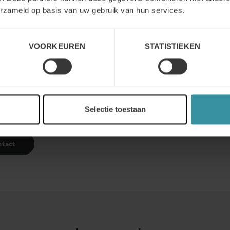
van een leverancier had verwacht was echt met mij te werken 
erzameld op basis van uw gebruik van hun services.
ke problemen te voorzien en op te lossen voordat ze proble
Met Mercuri International kreeg ik dat allemaal. Ik geloof da
ard zonder het CARE PROgram niet konden krijgen en we 
VOORKEUREN
STATISTIEKEN
 kunnen doen zonder Mercuri International.
” zegt Cary Baile
E-mail: mercuri@mercuri.nl
Selectie toestaan
Tel: +31 88 63728 74
tact