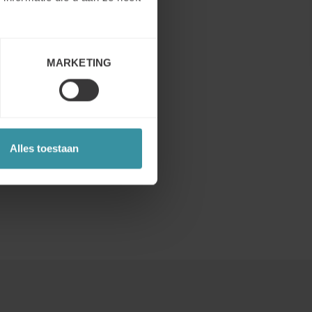
en alle
men
t we de
hadden
MARKETING
y-
Alles toestaan