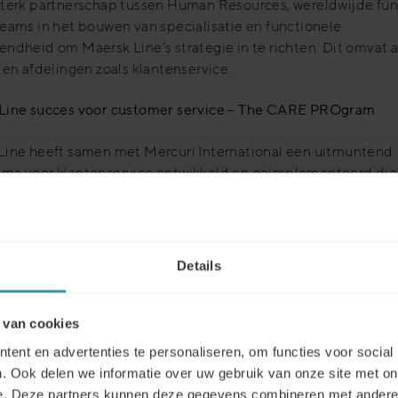
sterk partnerschap tussen Human Resources, wereldwijde fun
eams in het bouwen van specialisatie en functionele
ndheid om Maersk Line’s strategie in te richten. Dit omvat a
 en afdelingen zoals klantenservice.
Line succes voor customer service – The CARE PROgram
Line heeft samen met Mercuri International een uitmuntend
ma voor klantenservice ontwikkeld en geïmplementeerd die 
eermodel heeft opgenomen, genaamd het CARE PROgram. 
Ogram is geïmplementeerd in meer dan 100 landen, waarbi
 customer service managers en meer dan 2000 customer se
kers betrokken waren. Het was een complex en moeilijk proj
Details
inspanning betaalde zich uit. Cary Bailey – Findley, wereldwi
an Learning & Organizational Development bij Maersk Line, g
van het programma aan twee factoren toe: de betrokkenheid 
 van cookies
 service organisatie en het sterke partnerschap met Mercur
ent en advertenties te personaliseren, om functies voor social
ional.
. Ook delen we informatie over uw gebruik van onze site met on
e. Deze partners kunnen deze gegevens combineren met andere i