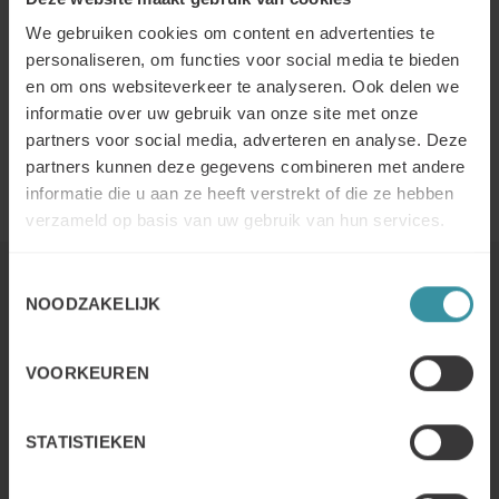
We gebruiken cookies om content en advertenties te
personaliseren, om functies voor social media te bieden
en om ons websiteverkeer te analyseren. Ook delen we
informatie over uw gebruik van onze site met onze
partners voor social media, adverteren en analyse. Deze
partners kunnen deze gegevens combineren met andere
informatie die u aan ze heeft verstrekt of die ze hebben
verzameld op basis van uw gebruik van hun services.
Toestemmingsselectie
Lees verder
NOODZAKELIJK
VOORKEUREN
Resultaten Quick Survey Benelux
2025 – Een nieuw jaar in onrustige
tijden
STATISTIEKEN
Lees meer