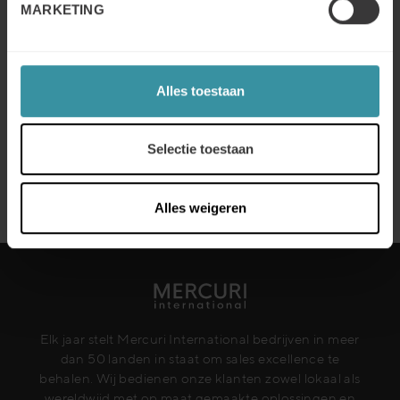
MARKETING
De verkooprevolutie: 5 cruciale
vaardigheden voor succes in 2025
Lees meer
Alles toestaan
Webinar Hoe kan AI uw
salesresultaten verbeteren?
Selectie toestaan
Hogeschool van Arnhem en Nijmegen
& Mercuri International
Lees meer
Alles weigeren
Elk jaar stelt Mercuri International bedrijven in meer
dan 50 landen in staat om sales excellence te
behalen. Wij bedienen onze klanten zowel lokaal als
wereldwijd met op maat gemaakte oplossingen en