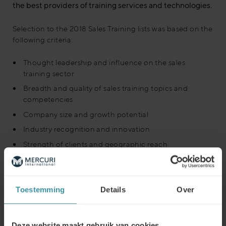
the best providers of training services and technologies.
Selection to the 2018 Sales Training lists was based on the
following criteria:
Thought leadership and influence on the sales
training sector
Breadth and quality of sales training topics and
competencies
Company size and growth potential
Industry recognition and innovation
Strength of clients and geographic reach
Read more or download the full press release here
Toestemming
Details
Over
Download file
Deze website maakt gebruik van cookies