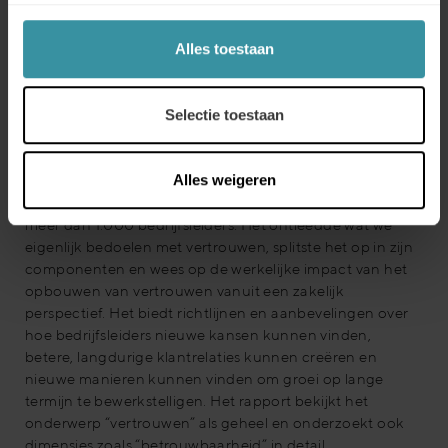
en diensten van hoge kwaliteit cruciaal is om in de
toekomst concurrerend te blijven. Kortom,
betrouwbaarheid is een kritische, fundamentele
Alles toestaan
vereiste voor elke organisatie die op lange termijn
duurzame groei wil realiseren.
Selectie toestaan
Wat nu?
Alles weigeren
Dit jaar presenteerde Mercuri Research hun jaarlijkse
rapport, gebaseerd op een wereldwijd onderzoek onder
meer dan 1.000 bedrijfsleiders. Het ontleedde wat we
eigenlijk bedoelen met vertrouwen, splitste het op in zijn
componenten en wees op de werkelijke impact van het
opbouwen van vertrouwen vanuit een zakelijk
perspectief. Het biedt richtlijnen en aanbevelingen over
hoe bedrijfsleiders nieuwe kansen kunnen vinden,
betere, langdurige klantrelaties kunnen creëren en
nieuwe manieren kunnen vinden om groei op lange
termijn te bewerkstelligen. Het rapport bekijkt het
onderwerp “vertrouwen” als geheel en onderzoekt ook
dimensies zoals “betrouwbaarheid” in detail.