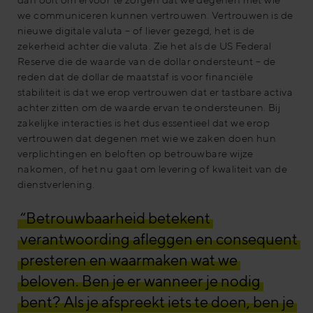
we communiceren kunnen vertrouwen. Vertrouwen is de
nieuwe digitale valuta – of liever gezegd, het is de
zekerheid achter die valuta. Zie het als de US Federal
Reserve die de waarde van de dollar ondersteunt – de
reden dat de dollar de maatstaf is voor financiële
stabiliteit is dat we erop vertrouwen dat er tastbare activa
achter zitten om de waarde ervan te ondersteunen. Bij
zakelijke interacties is het dus essentieel dat we erop
vertrouwen dat degenen met wie we zaken doen hun
verplichtingen en beloften op betrouwbare wijze
nakomen, of het nu gaat om levering of kwaliteit van de
dienstverlening.
“Betrouwbaarheid betekent
verantwoording afleggen en consequent
presteren en waarmaken wat we
beloven. Ben je er wanneer je nodig
bent? Als je afspreekt iets te doen, ben je