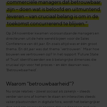
commerciële managers dat betrouwbaar
zijn – doen wat is beloofd en uitmuntend
leveren – van cruciaal belang is om in de
toekomst concurrerend te blijven.”
Op 24 november kwamen vooraanstaande managers en
directeuren uit de hele wereld bijeen voor de Sales
Conference van dit jaar. En zoals altijd was er één groot
thema. En dit jaar was dat thema ‘vertrouwen’. Maar hoe
bouwen we vertrouwen op? In het rapport ‘Future State
of Trust’ identificeerden we 6 belangrijke dimensies die
cruciaal zijn voor het proces – en één daarvan was…
‘Betrouwbaarheid’.
Waarom “betrouwbaarheid”?
Nu onze relaties – zowel sociaal als zakelijk – steeds
verder van ons af komen te staan en interacties steeds
vaker plaatsvinden in digitale fora, wordt het belangrijker
dan ooit om ervoor te zorgen dat we degenen met wie