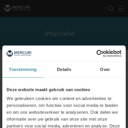
Nav
Ga naar inhoud
Inspiratie
CATEGORIE
FILTER
Toestemming
Details
Over
Deze website maakt gebruik van cookies
Benelux onderzoek rond de rol van de
We gebruiken cookies om content en advertenties te
verkoper in de buying journey
personaliseren, om functies voor social media te bieden
Lees meer
en om ons websiteverkeer te analyseren. Ook delen we
informatie over uw gebruik van onze site met onze
partners voor social media, adverteren en analyse. Deze