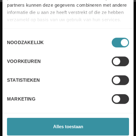
partners kunnen deze gegevens combineren met andere
informatie die u aan ze heeft verstrekt of die ze hebben
verzameld op basis van uw gebruik van hun services.
Elk jaar stelt Mercuri International bedrijven in meer
Toestemmingsselectie
dan 50 landen in staat om sales excellence te
NOODZAKELIJK
behalen. Wij bedienen onze klanten zowel lokaal als
wereldwijd met op maat gemaakte oplossingen en
industrie-expertise. De verschillende bewezen
VOORKEUREN
verkooptechnieken en -methodieken zullen helpen
om de verkoopprestaties te verbeteren.
STATISTIEKEN
Lees meer
MARKETING
Useful links
Alles toestaan
Sustainability
Board of Directors