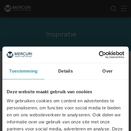
Nav
Ga naar inhoud
Inspiratie
CATEGORIE
FILTER
Toestemming
Details
Over
Deze website maakt gebruik van cookies
Gamification – Dingen die tot nu toe
We gebruiken cookies om content en advertenties te
vervelend waren, worden plezieriger!
personaliseren, om functies voor social media te bieden
Lees meer
en om ons websiteverkeer te analyseren. Ook delen we
informatie over uw gebruik van onze site met onze
partners voor social media, adverteren en analyse. Deze