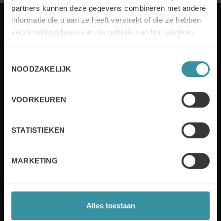
partners kunnen deze gegevens combineren met andere
informatie die u aan ze heeft verstrekt of die ze hebben
verzameld op basis van uw gebruik van hun services.
Elk jaar stelt Mercuri International bedrijven in meer
Toestemmingsselectie
dan 50 landen in staat om sales excellence te
NOODZAKELIJK
behalen. Wij bedienen onze klanten zowel lokaal als
wereldwijd met op maat gemaakte oplossingen en
industrie-expertise. De verschillende bewezen
VOORKEUREN
verkooptechnieken en -methodieken zullen helpen
om de verkoopprestaties te verbeteren.
STATISTIEKEN
Lees meer
MARKETING
Useful links
Alles toestaan
Sustainability
Board of Directors