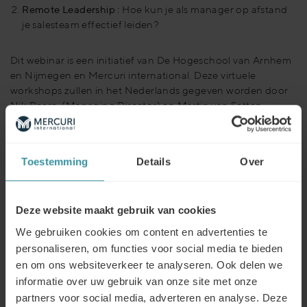
Remote Leadership :
Hoe kun je als manager op afstand
je salesteam effectief leiden?
Dit webinar is een initiatief van De Hogeschool van Arnhem
en Nijmegen en Mercuri international. Deze virtuele
workshops zullen in het Nederlands gegeven worden door
Nik Peere, (Managing Director) en Martin van Setten,
(Senior Managing Consultant) van beide werkzaam bij
Mercuri International Benelux.
Toestemming
Details
Over
Deze website maakt gebruik van cookies
We gebruiken cookies om content en advertenties te
personaliseren, om functies voor social media te bieden
en om ons websiteverkeer te analyseren. Ook delen we
informatie over uw gebruik van onze site met onze
partners voor social media, adverteren en analyse. Deze