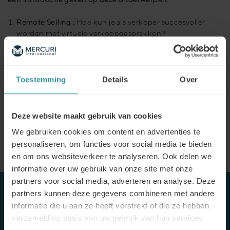
Remote Selling :
Hoe kun je als verkoper succesvoller
worden met virtuele verkoopgesprekken?
Remote Leadership :
Hoe kun je als manager op afstand
je salesteam effectief leiden?
Toestemming
Details
Over
Deze workshops zijn een initiatief van De Hogeschool van
Arnhem en Nijmegen en Mercuri international. Deze
virtuele workshops zullen in het Nederlands gegeven
Deze website maakt gebruik van cookies
worden door Nik Peere, (Managing Director) en Martin van
Setten, (Senior Managing Consultant) van beide werkzaam
We gebruiken cookies om content en advertenties te
bij Mercuri International Benelux.
personaliseren, om functies voor social media te bieden
en om ons websiteverkeer te analyseren. Ook delen we
informatie over uw gebruik van onze site met onze
partners voor social media, adverteren en analyse. Deze
partners kunnen deze gegevens combineren met andere
REMOTE SELLING & REMOTE LEADERSHIP - Op 10
informatie die u aan ze heeft verstrekt of die ze hebben
maart, organiseren we deze online webinars samen met
verzameld op basis van uw gebruik van hun services.
De Hogeschool van Arnhem en Nijmegen:
Bij inschrijving