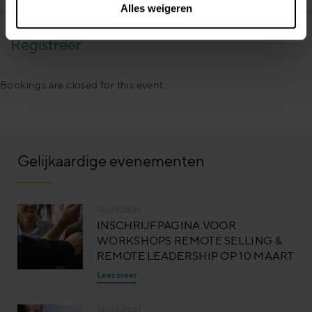
Alles weigeren
Registreer
Bookings are closed for this event.
Gelijkaardige evenementen
10/03/2021
INSCHRIJFPAGINA VOOR
WORKSHOPS REMOTE SELLING &
REMOTE LEADERSHIP OP 10 MAART
Lees meer
10/03/2021