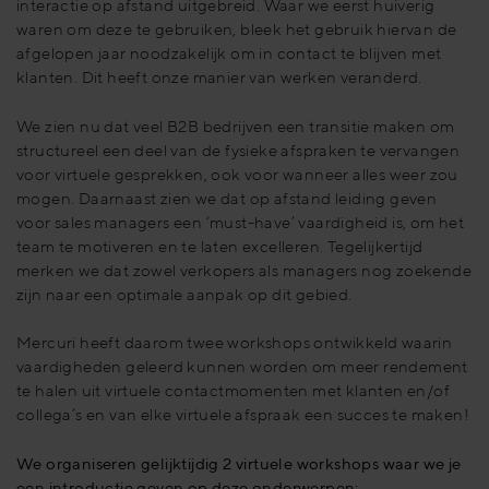
interactie op afstand uitgebreid. Waar we eerst huiverig
waren om deze te gebruiken, bleek het gebruik hiervan de
afgelopen jaar noodzakelijk om in contact te blijven met
klanten. Dit heeft onze manier van werken veranderd.
We zien nu dat veel B2B bedrijven een transitie maken om
structureel een deel van de fysieke afspraken te vervangen
voor virtuele gesprekken, ook voor wanneer alles weer zou
mogen. Daarnaast zien we dat op afstand leiding geven
voor sales managers een ‘must-have’ vaardigheid is, om het
team te motiveren en te laten excelleren. Tegelijkertijd
merken we dat zowel verkopers als managers nog zoekende
zijn naar een optimale aanpak op dit gebied.
Mercuri heeft daarom twee workshops ontwikkeld waarin
vaardigheden geleerd kunnen worden om meer rendement
te halen uit virtuele contactmomenten met klanten en/of
collega’s en van elke virtuele afspraak een succes te maken!
We organiseren gelijktijdig 2 virtuele workshops waar we je
een introductie geven op deze onderwerpen: