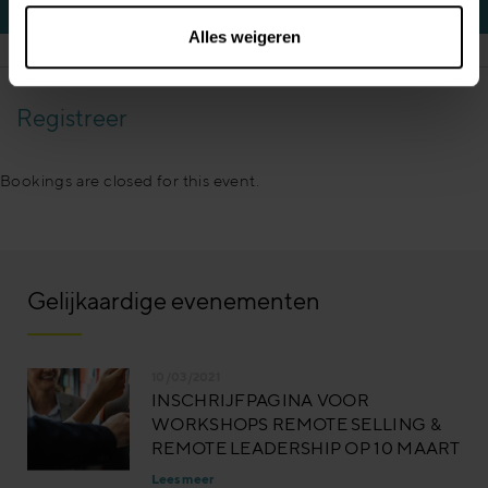
Alles weigeren
Registreer
Bookings are closed for this event.
Gelijkaardige evenementen
10/03/2021
INSCHRIJFPAGINA VOOR
WORKSHOPS REMOTE SELLING &
REMOTE LEADERSHIP OP 10 MAART
Lees meer