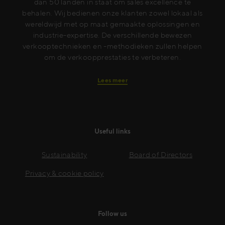
dan 50 landen in staat om sales excellence te
behalen. Wij bedienen onze klanten zowel lokaal als
wereldwijd met op maat gemaakte oplossingen en
industrie-expertise. De verschillende bewezen
verkooptechnieken en -methodieken zullen helpen
om de verkoopprestaties te verbeteren.
Lees meer
Useful links
Sustainability
Board of Directors
Privacy & cookie policy
Follow us