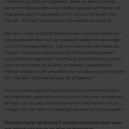
interactie op afstand uitgebreid. Waar we eerst huiverig
waren om deze te gebruiken, bleek het gebruik hiervan de
afgelopen jaar noodzakelijk om in contact te blijven met
klanten. Dit heeft onze manier van werken veranderd.
We zien nu dat veel B2B bedrijven een transitie maken om
structureel een deel van de fysieke afspraken te vervangen
voor virtuele gesprekken, ook voor wanneer alles weer zou
mogen. Daarnaast zien we dat op afstand leiding geven
voor sales managers een ‘must-have’ vaardigheid is, om het
team te motiveren en te laten excelleren. Tegelijkertijd
merken we dat zowel verkopers als managers nog zoekende
zijn naar een optimale aanpak op dit gebied.
Mercuri heeft daarom twee workshops ontwikkeld waarin
vaardigheden geleerd kunnen worden om meer rendement
te halen uit virtuele contactmomenten met klanten en/of
collega’s en van elke virtuele afspraak een succes te maken!
We organiseren gelijktijdig 2 virtuele workshops waar we je
een introductie geven op deze onderwerpen: