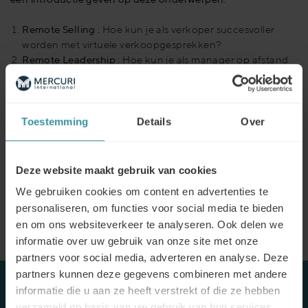
Remote Selling :
Hoe kun je als verkoper succesvoller
worden met virtuele verkoopgesprekken?
Remote Leadership :
Hoe kun je als manager op afstand
je salesteam effectief leiden?
Deze workshops zijn een initiatief van De Hogeschool van
Toestemming
Details
Over
Arnhem en Nijmegen en Mercuri international. Deze
virtuele workshops zullen in het Nederlands gegeven
worden door Nik Peere, (Managing Director) en Martin van
Deze website maakt gebruik van cookies
Setten, (Senior Managing Consultant) van beide werkzaam
bij Mercuri International Benelux.
We gebruiken cookies om content en advertenties te
personaliseren, om functies voor social media te bieden
en om ons websiteverkeer te analyseren. Ook delen we
informatie over uw gebruik van onze site met onze
partners voor social media, adverteren en analyse. Deze
partners kunnen deze gegevens combineren met andere
informatie die u aan ze heeft verstrekt of die ze hebben
WEBINARS REMOTE SELLING & REMOTE
verzameld op basis van uw gebruik van hun services.