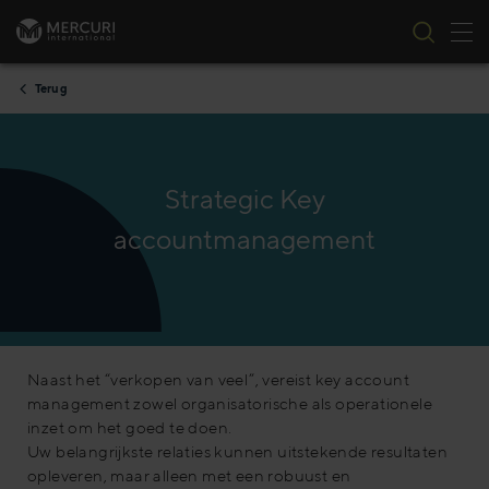
Nav
Ga naar inhoud
Terug
Strategic Key
accountmanagement
Naast het “verkopen van veel”, vereist key account
management zowel organisatorische als operationele
inzet om het goed te doen.
Uw belangrijkste relaties kunnen uitstekende resultaten
opleveren, maar alleen met een robuust en