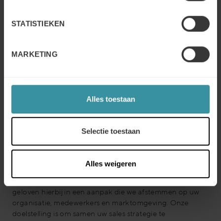
Bepalen strategische doelen van implementatie KAM
en interne en externe positionering van KAM.
STATISTIEKEN
Vastleggen Brickwall-criteria voor behoud Key
Accounts.
MARKETING
Hoofdlijnen kennen en begrijpen van Operationeel
Key Account Management
Beslissingen nemen over implementeren en oplijnen
van de nieuwe KAM-organisatie in de bestaande
Alles toestaan
organisatie.
Afspraken maken over coaching en begeleiding van
operationele Key accountmanagers.
Selectie toestaan
Onze aanpak
Alles weigeren
Op basis van een bewezen succesvolle
5 stappen
methode
focussen wij op impact en resultaat. We
geloven hierbij in een aanpak die we afstemmen op uw
organisatie, medewerkers en marktomgeving. Onze
doelstelling is om samen uw sales strategie te