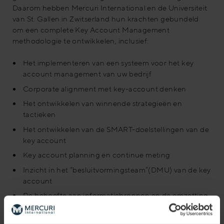
Daarom hebben Mercuri International en de Universiteit
van St. Gallen in Zwitserland hun krachten gebundeld
om een complete Key Account Management
methodologie te ontwikkelen, inclusief:
Het implementeren van een systeem voor het key
account management van uw bedrijf
Corporate alignment met key-account denken
Het ontwikkelen van winnende strategieën en
tactieken
Het ontwikkelen van de SMART-doelstellingen van de
key account
Key account planning en continue meting
Inzicht in het “besluitvormingsteam”(DMU) van de key
account
De behoefte aan informatiebronnen en de omzetting
daarvan in
zinvolle en toegankelijke bedrijfsinformatie