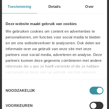
Key account oplossingen
Toestemming
Details
Over
Effectieve key account teams
Deze website maakt gebruik van cookies
Onze robuuste, uitgebreide en zeer commerciële model
richt zich op business-to-business key account
We gebruiken cookies om content en advertenties te
management in nationale, internationale en wereldwijde
personaliseren, om functies voor social media te bieden
contexten, voor kleine, middelgrote en grote
en om ons websiteverkeer te analyseren. Ook delen we
organisaties.
informatie over uw gebruik van onze site met onze
partners voor social media, adverteren en analyse. Deze
Training voor management
partners kunnen deze gegevens combineren met andere
Doel van deze training is om de Strategische Manager
informatie die u aan ze heeft verstrekt of die ze hebben
mee te nemen in zijn rol en verantwoordelijkheid om
verzameld op basis van uw gebruik van hun services.
professioneel Key Account Management in de
organisatie te implementeren en te borgen.
Toestemmingsselectie
NOODZAKELIJK
Onderwerpen die aan bod komen:
Verbeteren en vaststellen segmentatiemethode van
Key/Strategische Accounts.
VOORKEUREN