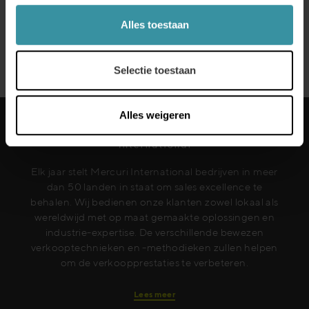
Alles toestaan
Contact voor een persoonlijke toelichting
Selectie toestaan
Alles weigeren
Elk jaar stelt Mercuri International bedrijven in meer
dan 50 landen in staat om sales excellence te
behalen. Wij bedienen onze klanten zowel lokaal als
wereldwijd met op maat gemaakte oplossingen en
industrie-expertise. De verschillende bewezen
verkooptechnieken en -methodieken zullen helpen
om de verkoopprestaties te verbeteren.
Lees meer