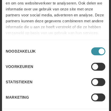
en om ons websiteverkeer te analyseren. Ook delen we
Financiële dienstverlening
informatie over uw gebruik van onze site met onze
Lees meer
partners voor social media, adverteren en analyse. Deze
partners kunnen deze gegevens combineren met andere
informatie die u aan ze heeft verstrekt of die ze hebben
verzameld op basis van uw gebruik van hun services.
Logistiek
Lees meer
Toestemmingsselectie
NOODZAKELIJK
VOORKEUREN
Productie, engineering en bouw
Lees meer
STATISTIEKEN
MARKETING
Healthcare en pharmaceutical
Lees meer