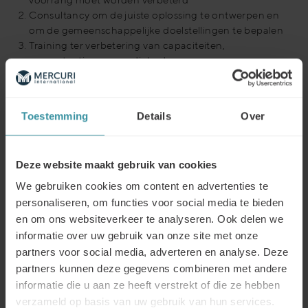
Consultancy om de juiste oplossing te ontwerpen en
om de gemeenschappelijke doelstellingen te bepalen
Training ter verbetering van capaciteiten,
competenties en vaardigheden
Implementatie om de verkoop gewoontes te
veranderen
Consolidatie om de verwachte resultaten te
Toestemming
Details
Over
verzekeren
Deze website maakt gebruik van cookies
We gebruiken cookies om content en advertenties te
personaliseren, om functies voor social media te bieden
en om ons websiteverkeer te analyseren. Ook delen we
E-mail: mercuri@mercuri.nl
informatie over uw gebruik van onze site met onze
partners voor social media, adverteren en analyse. Deze
Tel: +31 88 63728 74
partners kunnen deze gegevens combineren met andere
informatie die u aan ze heeft verstrekt of die ze hebben
Help mij hiermee
verzameld op basis van uw gebruik van hun services.