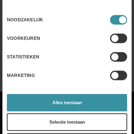
Toestemmingsselectie
NOODZAKELIJK
VOORKEUREN
STATISTIEKEN
MARKETING
Alles toestaan
Selectie toestaan
Elk jaar stelt Mercuri International bedrijven in meer
dan 50 landen in staat om sales excellence te