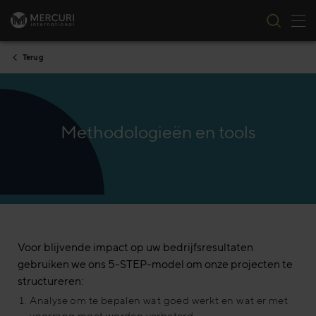
Nav
Ga naar inhoud
Terug
Methodologieën en tools
Voor blijvende impact op uw bedrijfsresultaten
gebruiken we ons 5-STEP-model om onze projecten te
structureren:
Analyse om te bepalen wat goed werkt en wat er met
voorrang moet worden verbeterd