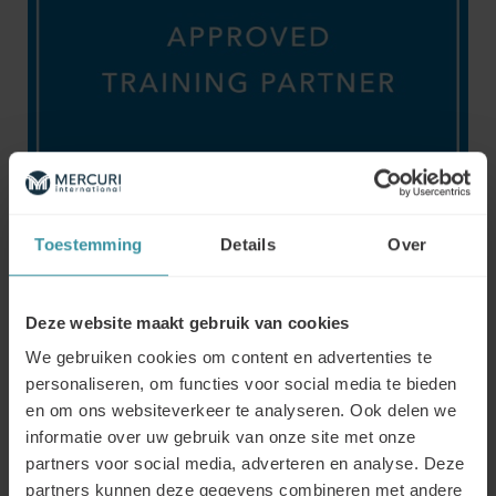
Mercuri International is in 2015 een strategisch
partnership aangegaan met LinkedIn. Dit betekent dat
Toestemming
Details
Over
onze trainers geaccrediteerd zijn en het LinkedIn’s
InStruct program hebben gevolgd om in naam van
LinkedIn de Sales Navigator training te geven. Uiteraard
geven we ook training voor de LinkedIn.com basis tool.
Deze website maakt gebruik van cookies
We gebruiken cookies om content en advertenties te
Programma:
personaliseren, om functies voor social media te bieden
Introductie: trends in sales
en om ons websiteverkeer te analyseren. Ook delen we
informatie over uw gebruik van onze site met onze
Wat is social selling: do’s and dont’s
partners voor social media, adverteren en analyse. Deze
SSI (Social Selling Index)
partners kunnen deze gegevens combineren met andere