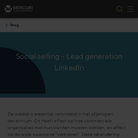
Nav
Ga naar inhoud
Terug
Social selling – Lead generation
LinkedIn
De wereld is wezenlijk veranderd in het afgelopen
decennium. Dit heeft effect op hoe commerciële
organisaties met hun klanten moeten werken, en effect
op de wijze waarop ze “verkopen”. Deze verandering