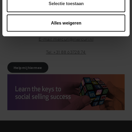
Selectie toestaan
geloven hierbij in een aanpak die we afstemmen op uw
organisatie, medewerkers en marktomgeving. Onze
doelstelling is om samen uw sales strategie te
Alles weigeren
implementeren en meetbare resultaten te boeken.
E-mail: mercuri@mercuri.nl
Tel: +31 88 63728 74
Help mij hiermee