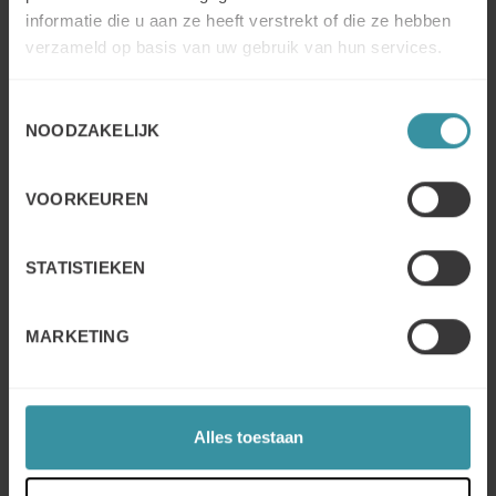
Bouwen aan een sterk profiel
informatie die u aan ze heeft verstrekt of die ze hebben
Connectie maken met klanten en prospects ( bouwen
verzameld op basis van uw gebruik van hun services.
van netwerk)
Waarom?
Toestemmingsselectie
NOODZAKELIJK
Wie?
Hoe?
Maken van zoekopdrachten, opslaan van
VOORKEUREN
zoekopdrachten in LinkedIn regulier account
Communicatie met klanten & prospects
STATISTIEKEN
Sharing
Publishing
MARKETING
Wrap up & voorbereiding: Push training dag.
Individuele SSI opdracht & actie plan
Alles toestaan
Onze aanpak
Op basis van een bewezen succesvolle
5 stappen
methode
focussen wij op impact en resultaat. We