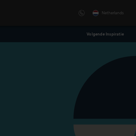
Netherlands
Volgende Inspiratie
e
ng, personal training of
voor onze
oekt, we hebben voor iedere
 oplossing op maat.