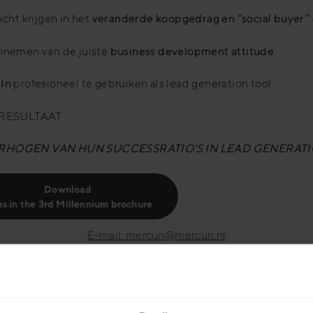
zicht krijgen in het
veranderde koopgedrag en “social buyer”
annemen van de juiste
business development attitude
In
profesioneel te gebruiken als lead generation tool
 RESULTAAT :
RHOGEN VAN HUN SUCCESSRATIO’S IN LEAD GENERATIO
Download
es in the 3rd Millennium brochure
E-mail: mercuri@mercuri.nl
Tel: +31 88 63728 74
p mij hiermee