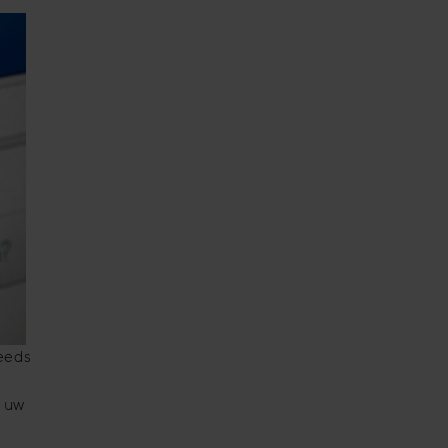
teeds
t uw