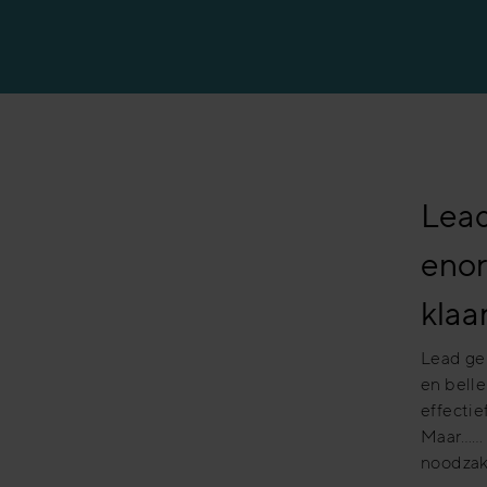
Productiesector
Banksector
Lead
enor
klaa
Lead gen
en belle
effectie
Maar…… z
noodzak