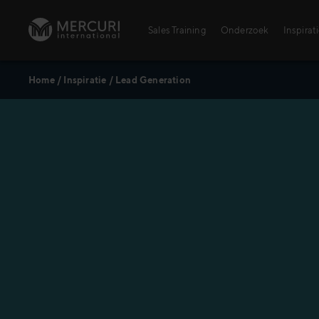
Ga naar inhoud
Sales Training
Onderzoek
Inspirat
Home
/
Inspiratie
/
Lead Generation
Sales Training
Personal Training voor verkopers
Training Topics
Digital Learning Center
AI – Alles wat je moet weten
Agrarischesector