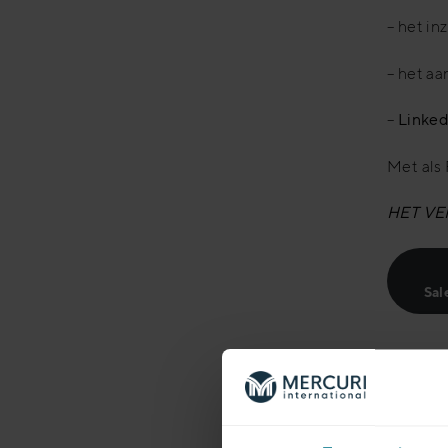
– het in
– het a
–
Linked
Met als
HET VE
Sal
Hel