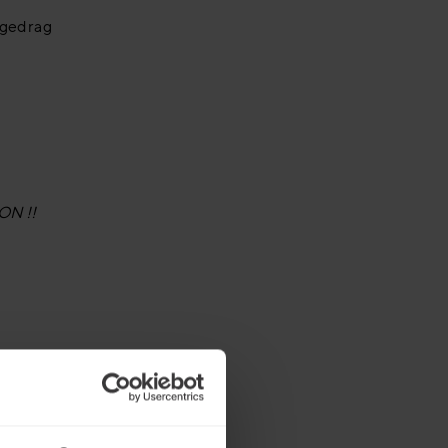
 gedrag
N !!