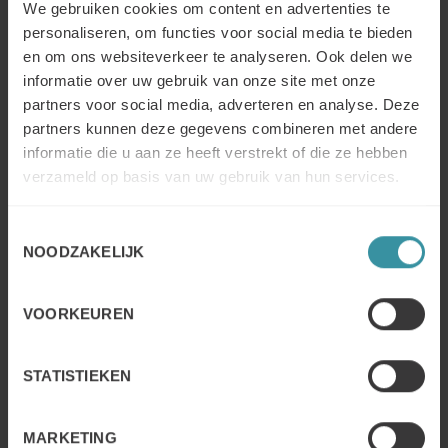
We gebruiken cookies om content en advertenties te
dat we op een fundamenteel, primair niveau graag met
personaliseren, om functies voor social media te bieden
andere mensen omgaan. Gebieden die naar verwachting
en om ons websiteverkeer te analyseren. Ook delen we
een aanzienlijke groei zullen kennen zijn onder meer
informatie over uw gebruik van onze site met onze
klantenservice, verkoop en marketing, en training en
partners voor social media, adverteren en analyse. Deze
ontwikkeling.
partners kunnen deze gegevens combineren met andere
informatie die u aan ze heeft verstrekt of die ze hebben
Creativiteit ontmoet technologie
verzameld op basis van uw gebruik van hun services.
Interessant om in overweging te nemen is dat deze rollen
zich niet zullen ontwikkelen ondanks de technologische
Toestemmingsselectie
ontwrichters, maar eerder vanwege de technologische
NOODZAKELIJK
ontwikkeling. Waar we kunnen profiteren van de
vaardigheid van een machine om repetitieve, alledaagse
taken uit te voeren, vinden we een kans om veel tijd vrij te
VOORKEUREN
maken om onze sociale vaardigheden op de werkplek te
benutten. Als we het over AI hebben, is het belangrijk om
de beperkingen ervan te definiëren – AI kan leren, kan
STATISTIEKEN
evolueren op basis van vooraf bepaalde voorwaarden,
maar het is nog steeds fundamenteel gebaseerd op een
logisch algoritme. En mensen zijn allesbehalve logisch:
MARKETING