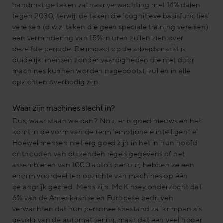
handmatige taken zal naar verwachting met 14% dalen
tegen 2030, terwijl de taken die ‘cognitieve basisfuncties’
vereisen (d.w.z. taken die geen speciale training vereisen)
een vermindering van 15% in uren zullen zien over
dezelfde periode. De impact op de arbeidsmarkt is
duidelijk: mensen zonder vaardigheden die niet door
machines kunnen worden nagebootst, zullen in alle
opzichten overbodig zijn.
Waar zijn machines slecht in?
Dus, waar staan we dan? Nou, er is goed nieuws en het
komt in de vorm van de term ‘emotionele intelligentie’.
Hoewel mensen niet erg goed zijn in het in hun hoofd
onthouden van duizenden regels gegevens of het
assembleren van 1000 auto’s per uur, hebben ze een
enorm voordeel ten opzichte van machines op één
belangrijk gebied. Mens zijn. McKinsey onderzocht dat
6% van de Amerikaanse en Europese bedrijven
verwachten dat hun personeelsbestand zal krimpen als
gevolg van de automatisering, maar dat een veel hoger