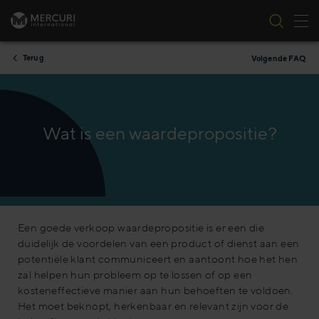
Nav
Ga naar inhoud
Terug
Volgende FAQ
Wat is een waardepropositie?
Een goede verkoop waardepropositie is er een die
duidelijk de voordelen van een product of dienst aan een
potentiële klant communiceert en aantoont hoe het hen
zal helpen hun probleem op te lossen of op een
kosteneffectieve manier aan hun behoeften te voldoen.
Het moet beknopt, herkenbaar en relevant zijn voor de