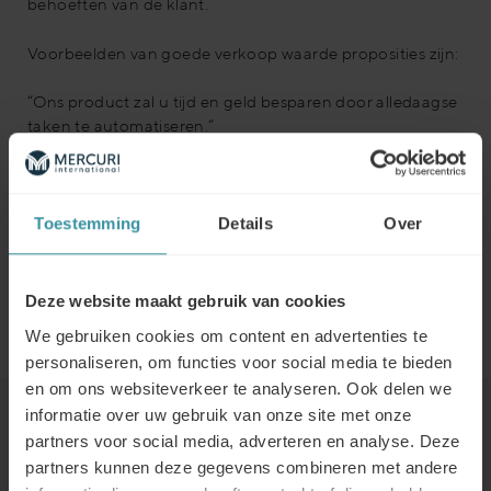
behoeften van de klant.
Voorbeelden van goede verkoop waarde proposities zijn:
“Ons product zal u tijd en geld besparen door alledaagse
taken te automatiseren.”
“Onze service zal u helpen de klanttevredenheid te
verhogen door kwaliteitsondersteuning te bieden”
“Onze oplossing zal u een voorsprong geven op de
concurrentie met geavanceerde technologie”
Toestemming
Details
Over
“Ons product zal u helpen de kosten te verlagen en de
efficiëntie te verbeteren”
“Met ons product kunt u voorop blijven lopen met de
Deze website maakt gebruik van cookies
nieuwste innovaties”
We gebruiken cookies om content en advertenties te
personaliseren, om functies voor social media te bieden
en om ons websiteverkeer te analyseren. Ook delen we
informatie over uw gebruik van onze site met onze
Lees verder
partners voor social media, adverteren en analyse. Deze
partners kunnen deze gegevens combineren met andere