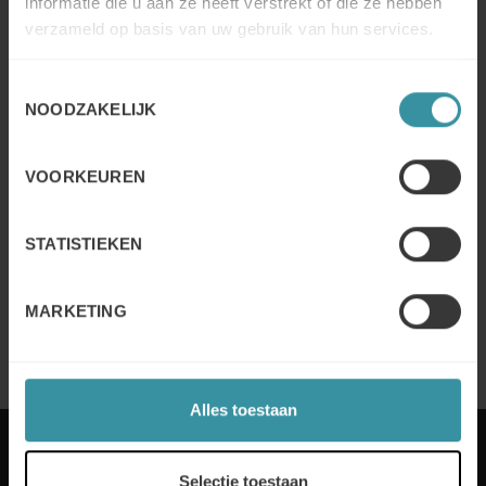
informatie die u aan ze heeft verstrekt of die ze hebben
10 tips om beter te worden in verkoop
verzameld op basis van uw gebruik van hun services.
Lees meer
Toestemmingsselectie
NOODZAKELIJK
Hoe word je beter in sales?
VOORKEUREN
Lees meer
STATISTIEKEN
Wat is een goede sales training?
MARKETING
Lees meer
Alles toestaan
Selectie toestaan