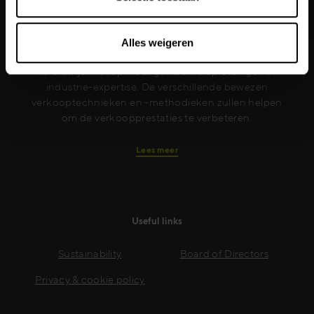
Elk jaar stelt Mercuri International bedrijven in meer
dan 50 landen in staat om sales excellence te
Alles weigeren
behalen. Wij bedienen onze klanten zowel lokaal als
wereldwijd met op maat gemaakte oplossingen en
industrie-expertise. De verschillende bewezen
verkooptechnieken en -methodieken zullen helpen
om de verkoopprestaties te verbeteren.
Lees meer
Useful links
Sustainability
Board of Directors
Privacy & cookie policy