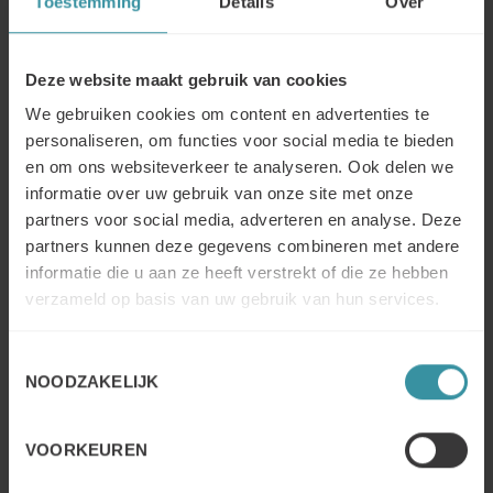
Toestemming
Details
Over
afronden (winst- en verliesrekeningen, balansen en
cashflowstatements) en tegelijkertijd ook veranderingen
op de markt aanpakken. De deelnemers krijgen een
goed inzicht in de bedrijfsfinanciering, maar nog
Deze website maakt gebruik van cookies
belangrijker is het feit dat, door de werkelijke cijfers van
We gebruiken cookies om content en advertenties te
hun werkgever in te voeren, “zij niet alleen het plaatje in
personaliseren, om functies voor social media te bieden
zijn geheel zien” maar ook de resultaten van hun
en om ons websiteverkeer te analyseren. Ook delen we
dagelijkse praktijk gaan zien.
informatie over uw gebruik van onze site met onze
partners voor social media, adverteren en analyse. Deze
Op deze manier ervaren zij hoe zij de eindresultaten
kunnen verbeteren van de maatschappij waarvoor zij
partners kunnen deze gegevens combineren met andere
werken.
informatie die u aan ze heeft verstrekt of die ze hebben
Een van de vele maatschappijen die Celemi Apples &
verzameld op basis van uw gebruik van hun services.
Oranges heeft gebruikt, is ACL Services. ACL gebruikte
de simulatie om de verkoopmedewerkers het verschil te
Toestemmingsselectie
doen ervaren tussen een op prijs gebaseerde verkoop en
NOODZAKELIJK
een op waarde gebaseerde verkoop.
E-mail: mercuri@mercuri.nl
VOORKEUREN
Tel: +31 88 63728 74