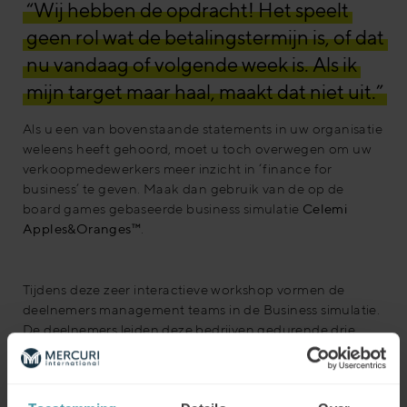
“Wij hebben de opdracht! Het speelt
geen rol wat de betalingstermijn is, of dat
nu vandaag of volgende week is. Als ik
mijn target maar haal, maakt dat niet uit.”
Als u een van bovenstaande statements in uw organisatie
weleens heeft gehoord, moet u toch overwegen om uw
verkoopmedewerkers meer inzicht in ‘finance for
business’ te geven. Maak dan gebruik van de op de
board games gebaseerde business simulatie
Celemi
Apples&Oranges™
.
Tijdens deze zeer interactieve workshop vormen de
deelnemers management teams in de Business simulatie.
De deelnemers leiden deze bedrijven gedurende drie
operationele jaren. Tijdens het proces van een dag
moeten de deelnemers verwachtingen voorspellen,
targetklanten selecteren, boekhouding statements