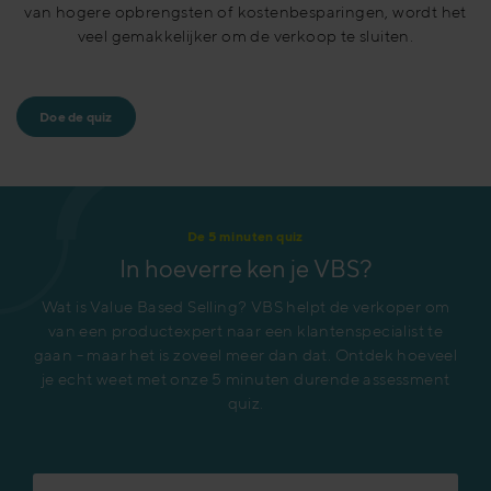
van hogere opbrengsten of kostenbesparingen, wordt het
veel gemakkelijker om de verkoop te sluiten.
Doe de quiz
De 5 minuten quiz
In hoeverre ken je VBS?
Wat is Value Based Selling? VBS helpt de verkoper om
van een productexpert naar een klantenspecialist te
gaan - maar het is zoveel meer dan dat. Ontdek hoeveel
je echt weet met onze 5 minuten durende assessment
quiz.