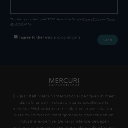
This site is protected by reCAPTCHA and the Google
Privacy Policy
and
Terms
of Service
apply.
I agree to the
terms and conditions
Elk jaar stelt Mercuri International bedrijven in meer
dan 50 landen in staat om sales excellence te
behalen. Wij bedienen onze klanten zowel lokaal als
wereldwijd met op maat gemaakte oplossingen en
industrie-expertise. De verschillende bewezen
verkooptechnieken en -methodieken zullen helpen