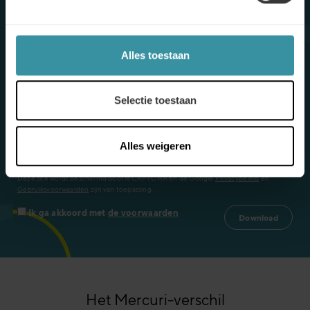
E-book
Technologie verandert de manier waarop we kopen - in
Alles toestaan
een ongekend tempo. In ons e-book kijken we naar wat
er nodig is om de verkoop in te laten inlopen en
onderzoeken we zowel de uitdagingen als de kansen die
Selectie toestaan
deze uitdagende nieuwe wereld met zich meebrengt.
Alles weigeren
Deze site wordt beschermd door reCAPTCHA en de Google
Privacybeleid
en
Gebruiksvoorwaarden
zijn van toepassing.
Ik ga akkoord met
de voorwaarden
Het Mercuri-verschil