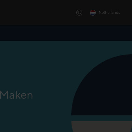
Netherlands
e
ng, personal training of
voor onze
oekt, we hebben voor iedere
 oplossing op maat.
n Maken