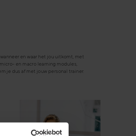
n wanneer en waar het jou uitkomt, met
 micro- en macro learning modules,
em je dus af met jouw personal trainer.