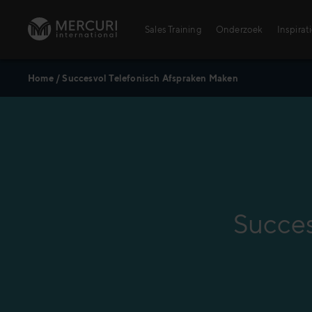
Ga naar inhoud
Sales Training
Onderzoek
Inspirat
Home
/
Succesvol Telefonisch Afspraken Maken
Sales Training
Personal Training voor verkopers
Training Topics
Digital Learning Center
AI – Alles wat je moet weten
Succes
Agrarischesector