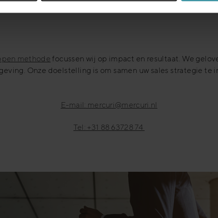
appen methode
focussen wij op impact en resultaat. We gelov
eving. Onze doelstelling is om samen uw sales strategie te
E-mail: mercuri@mercuri.nl
Tel: +31 88 63728 74