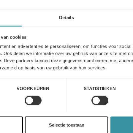
Actieplan
 Actieplan
Details
 van cookies
ent en advertenties te personaliseren, om functies voor social
. Ook delen we informatie over uw gebruik van onze site met on
e. Deze partners kunnen deze gegevens combineren met andere i
raining
erzameld op basis van uw gebruik van hun services.
jouw organisatie
VOORKEUREN
STATISTIEKEN
orgen en hierbij zijn veel mogelijkheden. Graag hebben we
t jou te verkennen.
Hier tref je een aantal klanten die je voor
Selectie toestaan
ect