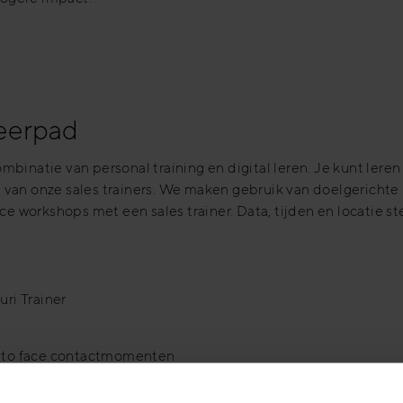
leerpad
mbinatie van personal training en digital leren. Je kunt lere
 van onze sales trainers. We maken gebruik van doelgerichte
ce workshops met een sales trainer. Data, tijden en locatie st
ri Trainer
e to face contactmomenten