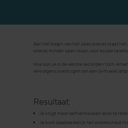
Productiesector
Banksector
Aan het begin van het sales proces staat he
steeds minder open staan voor koude telefoont
Hoe kun je in de eerste seconden toch ieman
vervolgens overtuigen om een (virtuele) afs
Resultaat:
Je krijgt meer zelfvertrouwen door te lere
Je kunt daadwerkelijk het onderscheid ma