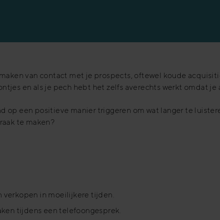
t maken van contact met je prospects, oftewel koude acquisit
jes en als je pech hebt het zelfs averechts werkt omdat je al
d op een positieve manier triggeren om wat langer te luister
praak te maken?
n verkopen in moeilijkere tijden.
ken tijdens een telefoongesprek.