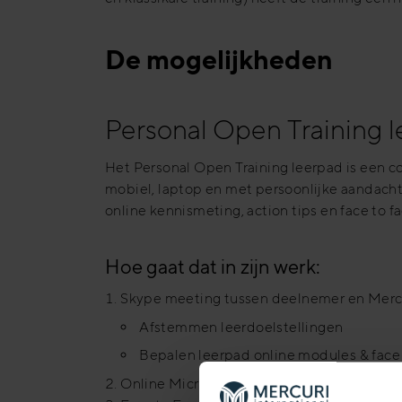
De mogelijkheden
Personal Open Training 
Het Personal Open Training leerpad is een co
mobiel, laptop en met persoonlijke aandacht
online kennismeting, action tips en face to fa
Hoe gaat dat in zijn werk:
Skype meeting tussen deelnemer en Mercu
Afstemmen leerdoelstellingen
Bepalen leerpad online modules & fac
Online Micro & Macro Learning