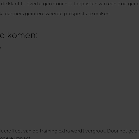
e de klant te overtuigen door het toepassen van een doelger
ekspartners geïnteresseerde prospects te maken.
od komen:
k
ereffect van de training extra wordt vergroot. Door het gebr
 hogere impact.