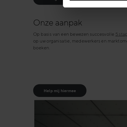
Onze aanpak
Op basis van een bewezen succesvolle
5 st
op uw organisatie, medewerkers en marktomg
boeken.
Help mij hiermee