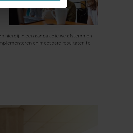
en hierbij in een aanpak die we afstemmen
 implementeren en meetbare resultaten te