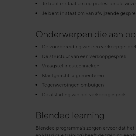
Je bent in staat om op professionele wijz
Je bent in staat om van afwijzende gespr
Onderwerpen die aan b
De voorbereiding van een verkoopgespre
De structuur van een verkoopgesprek
Vraagstellingstechnieken
Klantgericht argumenteren
Tegenwerpingen ombuigen
De afsluiting van het verkoopgesprek
Blended learning
Blended programma’s zorgen ervoor dat het le
en klassikale training) heeft de training een