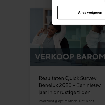
Alles weigeren
Resultaten Quick Survey
Benelux 2025 – Een nieuw
jaar in onrustige tijden
Voorzichtig optimistisch. Dat is het