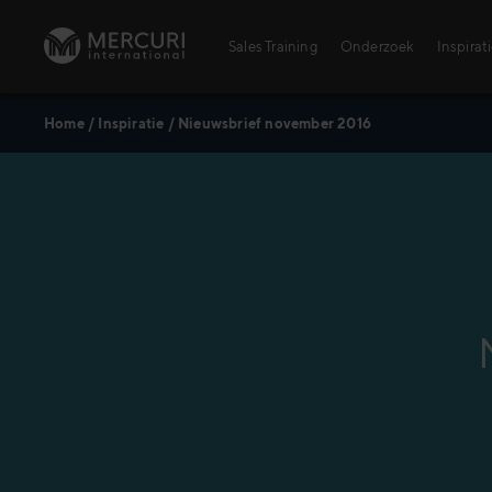
Ga naar inhoud
Sales Training
Onderzoek
Inspirat
Home
/
Inspiratie
/
Nieuwsbrief november 2016
Sales Training
Personal Training voor verkopers
Training Topics
Digital Learning Center
AI – Alles wat je moet weten
Agrarischesector