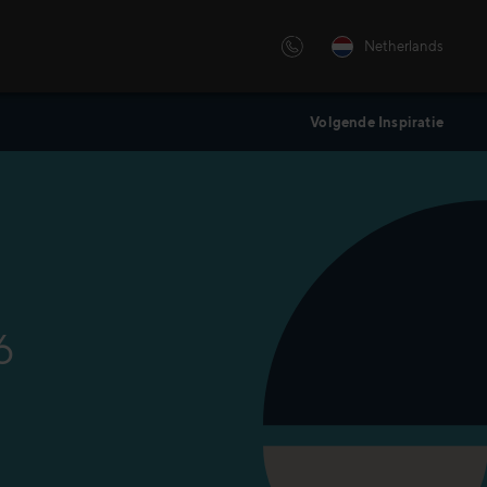
Netherlands
Volgende Inspiratie
e
ng, personal training of
voor onze
oekt, we hebben voor iedere
 oplossing op maat.
6