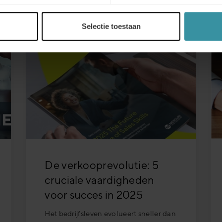
Selectie toestaan
De verkooprevolutie: 5
cruciale vaardigheden
voor succes in 2025
Het bedrijfsleven evolueert sneller dan