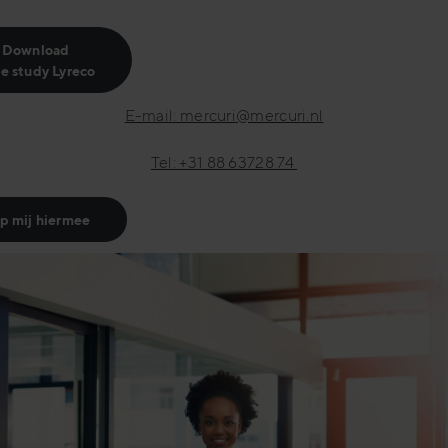
Download
e study Lyreco
E-mail: mercuri@mercuri.nl
Tel: +31 88 63728 74
p mij hiermee