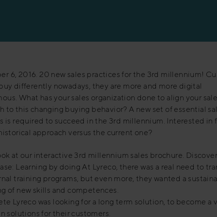
 6, 2016. ​20 new sales practices for the 3rd millennium! C
buy differently nowadays, they are more and more digital
us. What has your sales organization done to align your sal
 to this changing buying behavior? A new set of essential sa
s is required to succeed in the 3rd millennium. Interested in 
historical approach versus the current one?
ook at our interactive 3rd millennium sales brochure. Discove
ase: Learning by doing At Lyreco, there was a real need to tr
rnal training programs, but even more, they wanted a sustain
ng of new skills and competences.
rete Lyreco was looking for a long term solution, to become a 
in solutions for their customers.