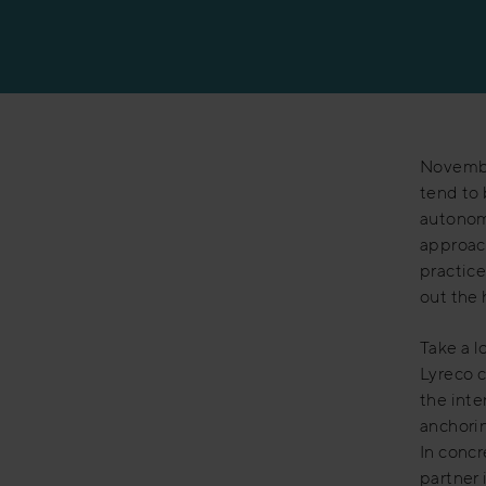
Productiesector
Banksector
November
tend to 
autonomo
approach
practice
out the 
Take a l
Lyreco c
the inte
anchori
​In conc
partner 