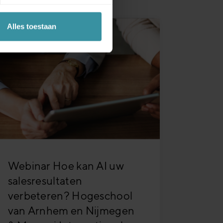
Alles toestaan
Webinar Hoe kan AI uw
salesresultaten
verbeteren? Hogeschool
van Arnhem en Nijmegen