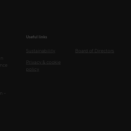
Useful links
Sustainability
Board of Directors
in
Privacy & cookie
ence
policy
l
n -