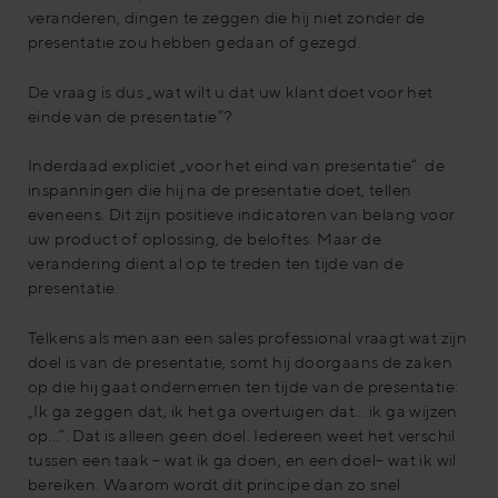
veranderen, dingen te zeggen die hij niet zonder de
presentatie zou hebben gedaan of gezegd.
De vraag is dus „wat wilt u dat uw klant doet voor het
einde van de presentatie”?
Inderdaad expliciet „voor het eind van presentatie“: de
inspanningen die hij na de presentatie doet, tellen
eveneens. Dit zijn positieve indicatoren van belang voor
uw product of oplossing, de beloftes. Maar de
verandering dient al op te treden ten tijde van de
presentatie.
Telkens als men aan een sales professional vraagt wat zijn
doel is van de presentatie, somt hij doorgaans de zaken
op die hij gaat ondernemen ten tijde van de presentatie:
„Ik ga zeggen dat, ik het ga overtuigen dat… ik ga wijzen
op…“. Dat is alleen geen doel. Iedereen weet het verschil
tussen een taak – wat ik ga doen, en een doel– wat ik wil
bereiken. Waarom wordt dit principe dan zo snel