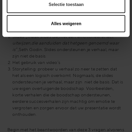
beweren.
Selectie toestaan
Er zijn voornamelijk drie middelen om een emotioneel
effect in commerciële presentatie te creeren:
Alles weigeren
Slides:
„
maak
slides
die
,
met
een
emotioneel
effect
uitwijzen
,
die aanduiden dat hetgeen genoemd waar
is” ,
Seth Godin
.
Slides ondersteunen je verhaal, maar
zijn niet de basis.
Het gebruik van video’s
Storytelling: probeer u verhaal zo neer te zetten dat
het als een logisch overkomt. Nogmaals, de slides
ondersteunen je verhaal, maar zijn niet de basis. Dat is
uw eigen overtuigende boodschap. Voorbeelden,
korte verhalen die de boodschap ondersteunen,
eerdere succesverhalen zijn machtig om emotie te
vergroten en zorgen ervoor dat uw presentatie wordt
onthouden.
Begin met het beantwoorden van deze 3 vragen alvorens