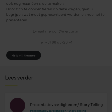
ook nog maar één slide te maken.
Door zich te concentreren op deze vragen, gaat u
begrijpen wat moet gepresenteerd worden en hoe het te
presenteren.
E-mail: mercuri@mercuri.nl
Tel: +31 88 63728 74
Help mij hiermee
Lees verder
Presentatievaardigheden/ Story Telling
Presentatievaardigheden/ Story Telling