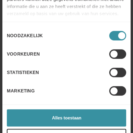
3. De emotie: welk gevoel moet de commerciële
informatie die u aan ze heeft verstrekt of die ze hebben
presentatie opleveren?
verzameld op basis van uw gebruik van hun services.
Het is vaak de belangrijkste vraag om te beantwoorden
want het gevoel kan het duurzaamste en diepste gevolg
Toestemmingsselectie
voor uw klant hebben. Elke veranderingsbeslissing
NOODZAKELIJK
(oplossingsverandering, verandering van product, van
leverancier) ontstaat onder een emotionele impuls!
VOORKEUREN
De ontroering handelt als een ontsteker in de
besluitvorming.
STATISTIEKEN
De logica, de toepasselijkheid van de argumenten, de
tabellen, zijn de cijfers absoluut noodzakelijk maar
niet voldoende.
MARKETING
Ziehier
het
probleem
dat
door
Seth Godin
wordt
uitgelegd
:
„Geen enkele tabel, geen enkele verwijzing
en geen enkele lijst van feiten kunnen een voldoende
bewijs leveren aan een klant die heeft verkozen om er
Alles toestaan
niet niet te geloven.
Een sceptischie zal altijd een
reden vinden, zelfs wanneer de feiten anders