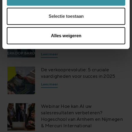
Lees verder
Selectie toestaan
Resultaten Quick Survey Benelux
Alles weigeren
2025 – Een nieuw jaar in onrustige
tijden
Lees meer
De verkooprevolutie: 5 cruciale
vaardigheden voor succes in 2025
Lees meer
Webinar Hoe kan AI uw
salesresultaten verbeteren?
Hogeschool van Arnhem en Nijmegen
& Mercuri International