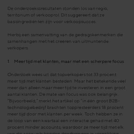
De onderzoekssresultaten stonden los van regio,
territorium of verkooprol. Dit suggereert dat ze
basisingrediënten zijn voor verkoopsucces.
Hierbij een samenvatting van de gedragskenmerken die
samenhangen met het creëren van uitmuntende
verkopers :
1. Meer tijd met klanten, maar met een scherpere focus
Onderzoek wees uit dat topverkopers tot 33 procent
meer tijd met klanten besteden. Maar het betekende veel
meer dan alleen maar meer tijd te investeren in een groot
aantal klanten. De mate van focus was ook belangrijk.
“Bijvoorbeeld,” merkt het artikel op “in één groot B2B-
technologiebedrijf brachten toppresteerders 18 procent
meer tijd door met klanten per week. Toch hebben ze in
de loop van een kwartaal een interactie gehad met 40
procent minder accounts, waardoor ze meer tijd met elk
van die accounts konden doorbrengen in vergelijking