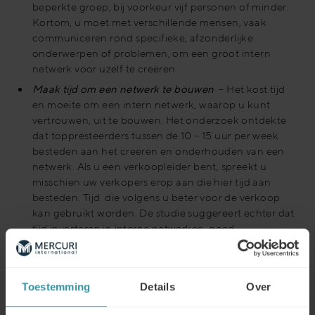
beperkte groep, bij voorkeur vijf personen of minder.
Kortom, u moet met verschillende mensen, vaak
communiceren rond specifieke, afzonderlijke
onderwerpen of problemen, om een groot intern
netwerk voor uzelf te creëren
Maak tijd om een netwerk te bouwen
– Het kost tijd
en moeite om een intern netwerk, waarop u kunt
vertrouwen, uit te bouwen. Het onderzoek ontdekte
dat toppresteerders tussen de 10 – 15 uur per week
besteden aan het creëren en onderhouden van een
netwerk. Als u een verkoopleider bent, spreekt u
misschien uw verkopers erop aan die hier tijd aan
besteden. Tijd die volgens u beter voor de verkoop
kan gebruikt worden. De studie suggereert echter dat
tijd investeren in interne netwerken, goed
geïnvesteerde tijd is.
Loop meer in de kijker bij senior management –
Uzelf meer onder de aandacht brengen bij senior
Toestemming
Details
Over
management hangt nauw samen met verkoopsucces.
Relaties op managementniveau zijn een essentieel