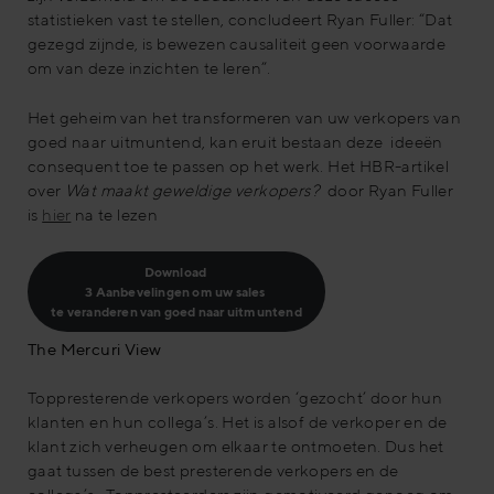
statistieken vast te stellen, concludeert Ryan Fuller: “Dat
gezegd zijnde, is bewezen causaliteit geen voorwaarde
om van deze inzichten te leren”.
Het geheim van het transformeren van uw verkopers van
goed naar uitmuntend, kan eruit bestaan deze ideeën
consequent toe te passen op het werk. Het HBR-artikel
over
Wat maakt geweldige verkopers?
door Ryan Fuller
is
hier
na te lezen
Download 
3 Aanbevelingen om uw sales 
te veranderen van goed naar uitmuntend
The Mercuri View
Toppresterende verkopers worden ‘gezocht’ door hun
klanten en hun collega’s. Het is alsof de verkoper en de
klant zich verheugen om elkaar te ontmoeten. Dus het
gaat tussen de best presterende verkopers en de