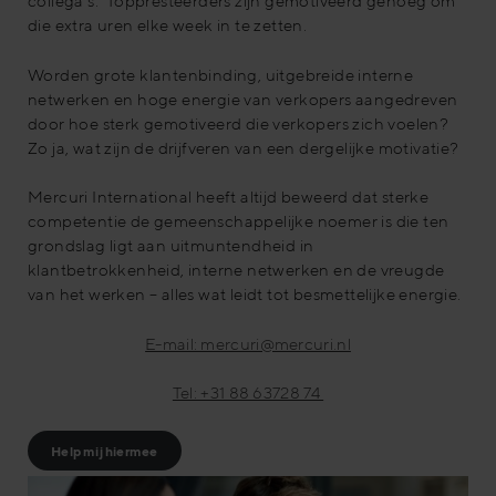
collega’s. Toppresteerders zijn gemotiveerd genoeg om
die extra uren elke week in te zetten.
Worden grote klantenbinding, uitgebreide interne
netwerken en hoge energie van verkopers aangedreven
door hoe sterk gemotiveerd die verkopers zich voelen?
Zo ja, wat zijn de drijfveren van een dergelijke motivatie?
Mercuri International heeft altijd beweerd dat sterke
competentie de gemeenschappelijke noemer is die ten
grondslag ligt aan uitmuntendheid in
klantbetrokkenheid, interne netwerken en de vreugde
van het werken – alles wat leidt tot besmettelijke energie.
E-mail: mercuri@mercuri.nl
Tel: +31 88 63728 74
Help mij hiermee