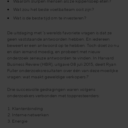
Waarom slurpen mensen als ze kippensoep eten?
Wat zou het beste voetbalteam ooit zijn?
Wat is de beste tijd om te investeren?
De uitdaging met ’s werelds favoriete vragen is dat ze
geen vaststaande antwoorden hebben. En iedereen
beweert er een antwoord op te hebben. Toch doet zo nu
en dan iemand moedig, en probeert met nieuw
onderzoek serieuze antwoorden te vinden. In Harvard
Business Review (HBR), uitgave 08 juli 2015, deelt Ryan
Fuller onderzoeksresultaten over één van deze moeilijke
vragen: wat maakt geweldige verkopers
?
Drie succesvolle gedragingen waren volgens
onderzoekers verbonden met toppresteerders:
Klantenbinding
Interne netwerken
Energie