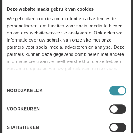
onderdeel van uw intern netwerk. Ryan Fuller
Deze website maakt gebruik van cookies
suggereert – “… de topverkoper besteden relatief meer
tijd aan andere leden van senior management”.
We gebruiken cookies om content en advertenties te
personaliseren, om functies voor social media te bieden
Versterk uw band met sales support maar meer is niet
en om ons websiteverkeer te analyseren. Ook delen we
altijd beter
–
Hoewel hartelijke relaties met sales
support goed zijn voor positieve verkoopresultaten,
informatie over uw gebruik van onze site met onze
zijn meer relaties of tijd niet noodzakelijk beter. In
partners voor social media, adverteren en analyse. Deze
feite, meer tijd doorbrengen met sales support zou
partners kunnen deze gegevens combineren met andere
kunnen betekenen dat verkopers een breder
informatie die u aan ze heeft verstrekt of die ze hebben
assortiment of complexere producten verkopen,
verzameld op basis van uw gebruik van hun services.
waardoor verkopers gedwongen worden terug te
vallen op sales support.
Toestemmingsselectie
NOODZAKELIJK
3. Vanzelfsprekend, maar werk harder aan de verkoop
Het is geen verrassing dat het onderzoek uitwijst dat
VOORKEUREN
topverkopers simpelweg meer tijd investeren, elke
verkoper weet dat. “Hun weken zijn ongeveer 4 uur
langer, met tot 40% meer tijd die buiten de normale
STATISTIEKEN